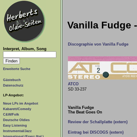
Vanilla Fudge 
Discographie von Vanilla Fudge
Interpret, Album, Song
Erweiterte Suche
Gästebuch
ATCO
Datenschutz
SD 33-237
LP-Angebot:
Neue LPs im Angebot
Vanilla Fudge
Kabarett/Comedy
The Beat Goes On
C&W/Folk
Deutsche Oldies
Review der Schallplatte (extern)
Easy Listening
Instrumental/Jazz
Eintrag bei DISCOGS (extern)
International (Franz./Ital.)