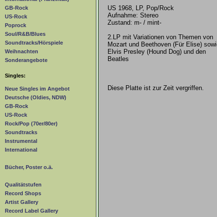
US 1968, LP, Pop/Rock
GB-Rock
Aufnahme: Stereo
US-Rock
Zustand: m- / mint-
Poprock
Soul/R&B/Blues
2.LP mit Variationen von Themen von
Soundtracks/Hörspiele
Mozart und Beethoven (Für Elise) sowi
Elvis Presley (Hound Dog) und den
Weihnachten
Beatles
Sonderangebote
Singles:
Diese Platte ist zur Zeit vergriffen.
Neue Singles im Angebot
Deutsche (Oldies, NDW)
GB-Rock
US-Rock
Rock/Pop (70er/80er)
Soundtracks
Instrumental
International
Bücher, Poster o.ä.
Qualitätstufen
Record Shops
Artist Gallery
Record Label Gallery