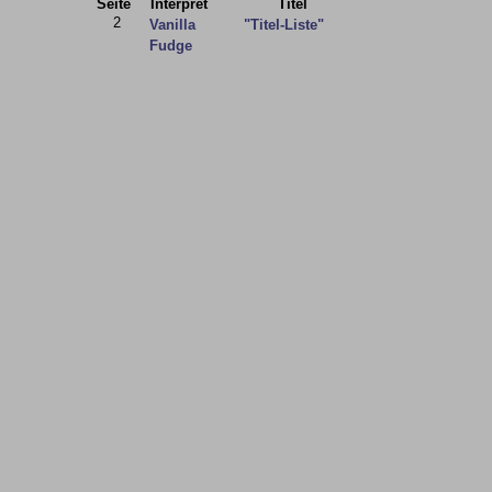
Seite
Interpret
Titel
2
Vanilla
"Titel-Liste"
Fudge