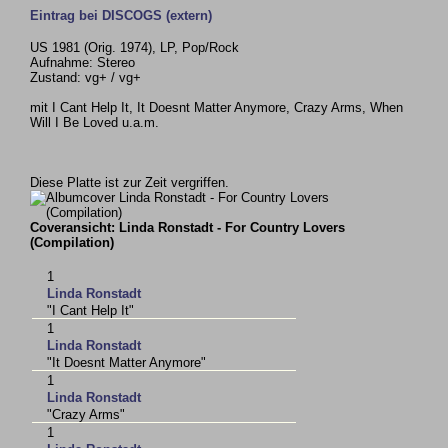
Eintrag bei DISCOGS (extern)
US 1981 (Orig. 1974), LP, Pop/Rock
Aufnahme: Stereo
Zustand: vg+ / vg+
mit I Cant Help It, It Doesnt Matter Anymore, Crazy Arms, When
Will I Be Loved u.a.m.
Diese Platte ist zur Zeit vergriffen.
Coveransicht: Linda Ronstadt - For Country Lovers
(Compilation)
1
Linda Ronstadt
"I Cant Help It"
1
Linda Ronstadt
"It Doesnt Matter Anymore"
1
Linda Ronstadt
"Crazy Arms"
1