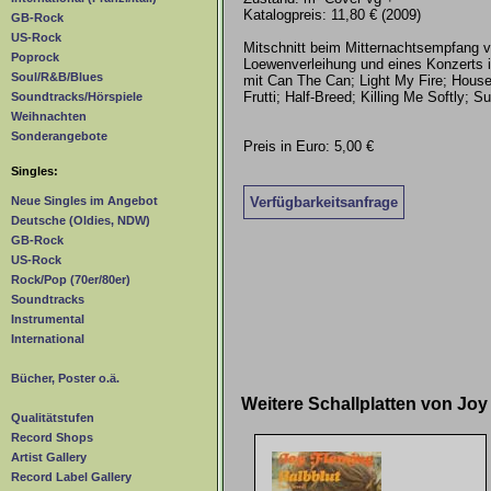
Katalogpreis: 11,80 € (2009)
GB-Rock
US-Rock
Mitschnitt beim Mitternachtsempfang 
Poprock
Loewenverleihung und eines Konzerts
Soul/R&B/Blues
mit Can The Can; Light My Fire; House
Frutti; Half-Breed; Killing Me Softly; S
Soundtracks/Hörspiele
Weihnachten
Sonderangebote
Preis in Euro: 5,00 €
Singles:
Verfügbarkeitsanfrage
Neue Singles im Angebot
Deutsche (Oldies, NDW)
GB-Rock
US-Rock
Rock/Pop (70er/80er)
Soundtracks
Instrumental
International
Bücher, Poster o.ä.
Weitere Schallplatten von Jo
Qualitätstufen
Record Shops
Artist Gallery
Record Label Gallery