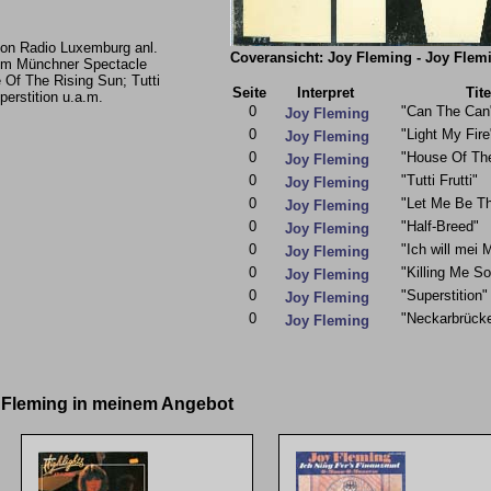
von Radio Luxemburg anl.
Coveransicht: Joy Fleming - Joy Flem
 im Münchner Spectacle
 Of The Rising Sun; Tutti
Seite
Interpret
Tite
uperstition u.a.m.
0
"Can The Can
Joy Fleming
0
"Light My Fire
Joy Fleming
0
"House Of Th
Joy Fleming
0
"Tutti Frutti"
Joy Fleming
0
"Let Me Be T
Joy Fleming
0
"Half-Breed"
Joy Fleming
0
"Ich will mei 
Joy Fleming
0
"Killing Me So
Joy Fleming
0
"Superstition"
Joy Fleming
0
"Neckarbrück
Joy Fleming
y Fleming in meinem Angebot