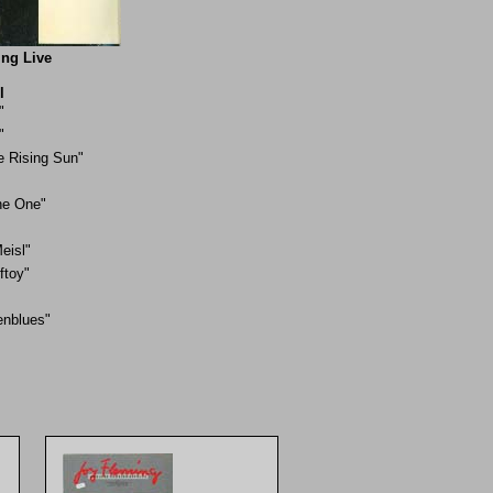
ing Live
l
"
"
e Rising Sun"
he One"
Meisl"
ftoy"
enblues"