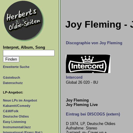
Joy Fleming - 
Discographie von Joy Fleming
Interpret, Album, Song
Erweiterte Suche
Intercord
Gästebuch
Global 26 020 - 8U
Datenschutz
LP-Angebot:
Joy Fleming
Neue LPs im Angebot
Joy Fleming Live
Kabarett/Comedy
C&W/Folk
Eintrag bei DISCOGS (extern)
Deutsche Oldies
Easy Listening
D 1974, LP, Deutsche Oldies
Instrumental/Jazz
Aufnahme: Stereo
Zustand: m- Cover vg +
International (Franz./Ital.)