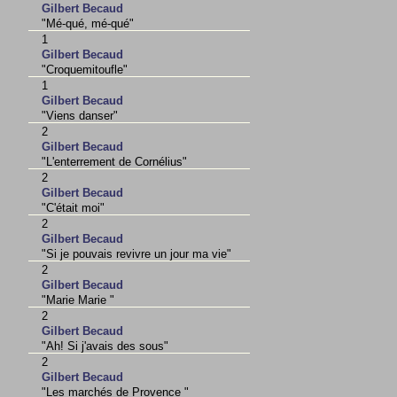
Gilbert Becaud
"Mé-qué, mé-qué"
1
Gilbert Becaud
"Croquemitoufle"
1
Gilbert Becaud
"Viens danser"
2
Gilbert Becaud
"L'enterrement de Cornélius"
2
Gilbert Becaud
"C'était moi"
2
Gilbert Becaud
"Si je pouvais revivre un jour ma vie"
2
Gilbert Becaud
"Marie Marie "
2
Gilbert Becaud
"Ah! Si j'avais des sous"
2
Gilbert Becaud
"Les marchés de Provence "