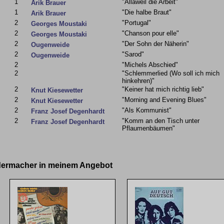
1
"Allaweil die Arbeit"
Arik Brauer
1
"Die halbe Braut"
Arik Brauer
2
"Portugal"
Georges Moustaki
2
"Chanson pour elle"
Georges Moustaki
2
"Der Sohn der Näherin"
Ougenweide
2
"Sarod"
Ougenweide
2
"Michels Abschied"
2
"Schlemmerlied (Wo soll ich mich
hinkehren)"
2
"Keiner hat mich richtig lieb"
Knut Kiesewetter
2
"Morning and Evening Blues"
Knut Kiesewetter
2
"Als Kommunist"
Franz Josef Degenhardt
2
"Komm an den Tisch unter
Franz Josef Degenhardt
Pflaumenbäumen"
edermacher in meinem Angebot