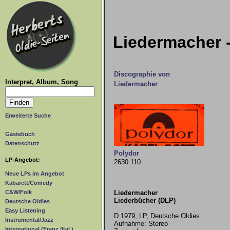
Liedermacher -
Discographie von
Interpret, Album, Song
Liedermacher
Erweiterte Suche
Gästebuch
Datenschutz
Polydor
LP-Angebot:
2630 110
Neue LPs im Angebot
Kabarett/Comedy
Liedermacher
C&W/Folk
Liederbücher (DLP)
Deutsche Oldies
Easy Listening
D 1979, LP, Deutsche Oldies
Instrumental/Jazz
Aufnahme: Stereo
International (Franz./Ital.)