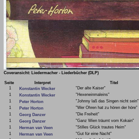
Coveransicht: Liedermacher - Liederbücher (DLP)
Seite
Interpret
Titel
1
"Der alte Kaiser"
Konstantin Wecker
1
"Hexeneinmaleins"
Konstantin Wecker
1
"Johnny laß das Singen nicht sein"
Peter Horton
1
"Wer Ohren hat zu hören der höre"
Peter Horton
1
"Die Freiheit"
Georg Danzer
1
"Ganz Wien träumt vom Kokain"
Georg Danzer
1
"Stilles Glück trautes Heim"
Herman van Veen
1
"Gut für eine Nacht"
Herman van Veen