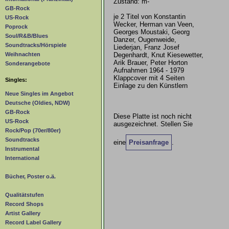
Zustand: m-
GB-Rock
je 2 Titel von Konstantin
US-Rock
Wecker, Herman van Veen,
Poprock
Georges Moustaki, Georg
Soul/R&B/Blues
Danzer, Ougenweide,
Soundtracks/Hörspiele
Liederjan, Franz Josef
Degenhardt, Knut Kiesewetter,
Weihnachten
Arik Brauer, Peter Horton
Sonderangebote
Aufnahmen 1964 - 1979
Klappcover mit 4 Seiten
Singles:
Einlage zu den Künstlern
Neue Singles im Angebot
Deutsche (Oldies, NDW)
GB-Rock
Diese Platte ist noch nicht
US-Rock
ausgezeichnet. Stellen Sie
Rock/Pop (70er/80er)
Soundtracks
eine
Preisanfrage
.
Instrumental
International
Bücher, Poster o.ä.
Qualitätstufen
Record Shops
Artist Gallery
Record Label Gallery