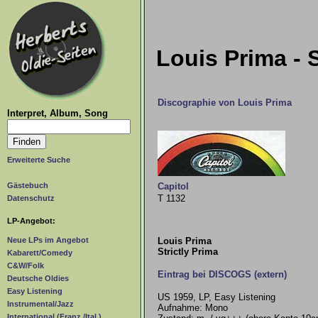
Louis Prima - S
Discographie von Louis Prima
Interpret, Album, Song
Erweiterte Suche
Gästebuch
Capitol
T 1132
Datenschutz
LP-Angebot:
Louis Prima
Neue LPs im Angebot
Strictly Prima
Kabarett/Comedy
C&W/Folk
Eintrag bei DISCOGS (extern)
Deutsche Oldies
Easy Listening
US 1959, LP, Easy Listening
Instrumental/Jazz
Aufnahme: Mono
International (Franz./Ital.)