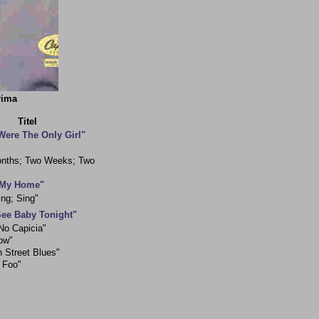
rima
Titel
 Were The Only Girl"
onths; Two Weeks; Two
 My Home"
ing; Sing"
See Baby Tonight"
 No Capicia"
ow"
 Street Blues"
 Foo"