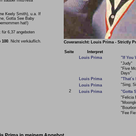
cm sauber mitbTesa
e Keely Smith), u.a. If
me, Gotta See Baby
 übernommen hat!)
 x für 6,37 angeboten
 100
. Nicht verkäuflich.
Coveransicht: Louis Prima - Strictly P
Seite
Interpret
Louis Prima
"If You
"Judy"
"Five M
Days"
Louis Prima
"That´s
"Sing; S
Louis Prima
2
Louis Prima
"Gotta 
"Felicia
"Moongl
"Bourbon
"Fee Fie
uis Prima in meinem Angebot