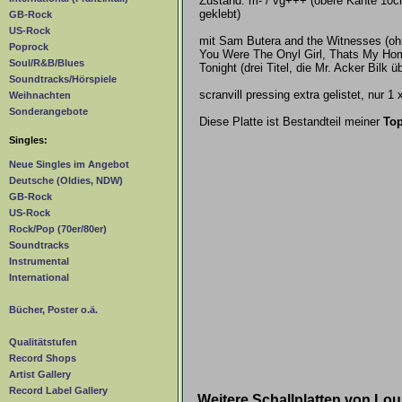
Zustand: m- / vg+++ (obere Kante 10
geklebt)
GB-Rock
US-Rock
mit Sam Butera and the Witnesses (ohn
Poprock
You Were The Onyl Girl, Thats My Ho
Soul/R&B/Blues
Tonight (drei Titel, die Mr. Acker Bilk
Soundtracks/Hörspiele
scranvill pressing extra gelistet, nur 1
Weihnachten
Sonderangebote
Diese Platte ist Bestandteil meiner
Top
Singles:
Neue Singles im Angebot
Deutsche (Oldies, NDW)
GB-Rock
US-Rock
Rock/Pop (70er/80er)
Soundtracks
Instrumental
International
Bücher, Poster o.ä.
Qualitätstufen
Record Shops
Artist Gallery
Record Label Gallery
Weitere Schallplatten von Lo