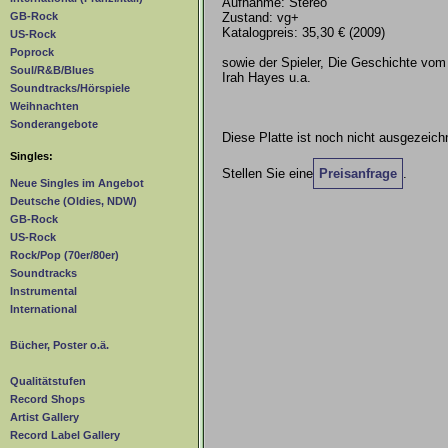
Aufnahme: Stereo
Zustand: vg+
GB-Rock
Katalogpreis: 35,30 € (2009)
US-Rock
Poprock
sowie der Spieler, Die Geschichte vom
Soul/R&B/Blues
Irah Hayes u.a.
Soundtracks/Hörspiele
Weihnachten
Sonderangebote
Diese Platte ist noch nicht ausgezeich
Singles:
Stellen Sie eine
Preisanfrage
.
Neue Singles im Angebot
Deutsche (Oldies, NDW)
GB-Rock
US-Rock
Rock/Pop (70er/80er)
Soundtracks
Instrumental
International
Bücher, Poster o.ä.
Qualitätstufen
Record Shops
Artist Gallery
Record Label Gallery