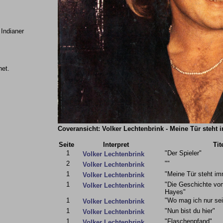
 Indianer
net.
Coveransicht: Volker Lechtenbrink - Meine Tür steht 
Seite
Interpret
Tit
1
"Der Spieler"
Volker Lechtenbrink
2
""
Volker Lechtenbrink
1
"Meine Tür steht im
Volker Lechtenbrink
1
"Die Geschichte vom
Volker Lechtenbrink
Hayes"
1
"Wo mag ich nur sei
Volker Lechtenbrink
1
"Nun bist du hier"
Volker Lechtenbrink
1
"Flaschenpfand"
Volker Lechtenbrink