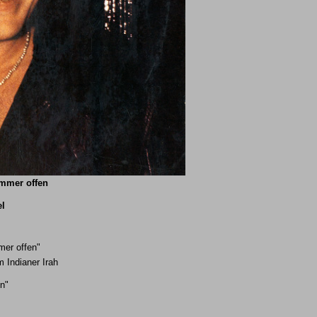
immer offen
el
mer offen"
 Indianer Irah
n"