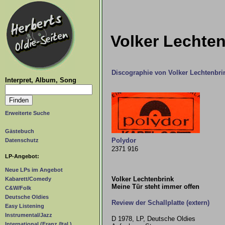
Volker Lechten
Discographie von Volker Lechtenbri
Interpret, Album, Song
Erweiterte Suche
Gästebuch
Polydor
Datenschutz
2371 916
LP-Angebot:
Neue LPs im Angebot
Volker Lechtenbrink
Kabarett/Comedy
Meine Tür steht immer offen
C&W/Folk
Deutsche Oldies
Review der Schallplatte (extern)
Easy Listening
Instrumental/Jazz
D 1978, LP, Deutsche Oldies
International (Franz./Ital.)