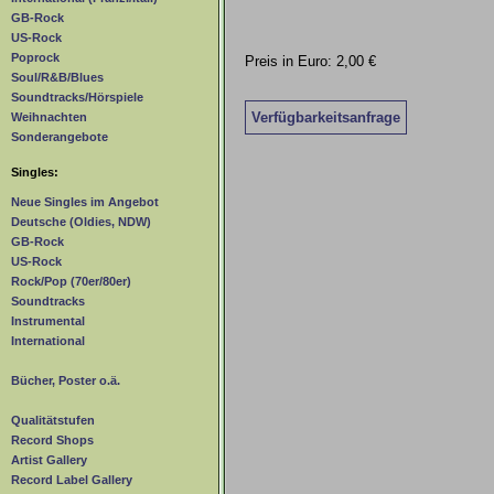
GB-Rock
US-Rock
Poprock
Preis in Euro: 2,00 €
Soul/R&B/Blues
Soundtracks/Hörspiele
Verfügbarkeitsanfrage
Weihnachten
Sonderangebote
Singles:
Neue Singles im Angebot
Deutsche (Oldies, NDW)
GB-Rock
US-Rock
Rock/Pop (70er/80er)
Soundtracks
Instrumental
International
Bücher, Poster o.ä.
Qualitätstufen
Record Shops
Artist Gallery
Record Label Gallery