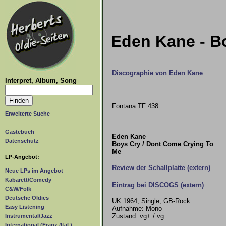
Eden Kane - Bo
Discographie von Eden Kane
Interpret, Album, Song
Fontana TF 438
Erweiterte Suche
Gästebuch
Eden Kane
Datenschutz
Boys Cry / Dont Come Crying To
Me
LP-Angebot:
Review der Schallplatte (extern)
Neue LPs im Angebot
Kabarett/Comedy
Eintrag bei DISCOGS (extern)
C&W/Folk
Deutsche Oldies
UK 1964, Single, GB-Rock
Easy Listening
Aufnahme: Mono
Zustand: vg+ / vg
Instrumental/Jazz
International (Franz./Ital.)