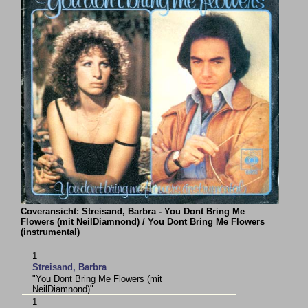
Coveransicht: Streisand, Barbra - You Dont Bring Me
Flowers (mit NeilDiamnond) / You Dont Bring Me Flowers
(instrumental)
1
Streisand, Barbra
"You Dont Bring Me Flowers (mit
NeilDiamnond)"
1