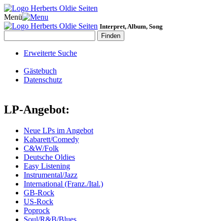
Menü
Interpret, Album, Song
Erweiterte Suche
Gästebuch
Datenschutz
LP-Angebot:
Neue LPs im Angebot
Kabarett/Comedy
C&W/Folk
Deutsche Oldies
Easy Listening
Instrumental/Jazz
International (Franz./Ital.)
GB-Rock
US-Rock
Poprock
Soul/R&B/Blues