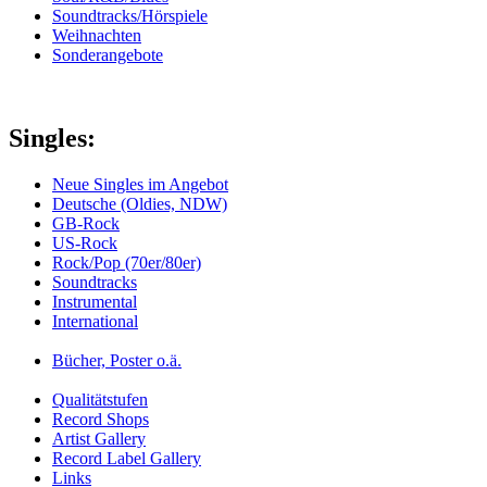
Soundtracks/Hörspiele
Weihnachten
Sonderangebote
Singles:
Neue Singles im Angebot
Deutsche (Oldies, NDW)
GB-Rock
US-Rock
Rock/Pop (70er/80er)
Soundtracks
Instrumental
International
Bücher, Poster o.ä.
Qualitätstufen
Record Shops
Artist Gallery
Record Label Gallery
Links