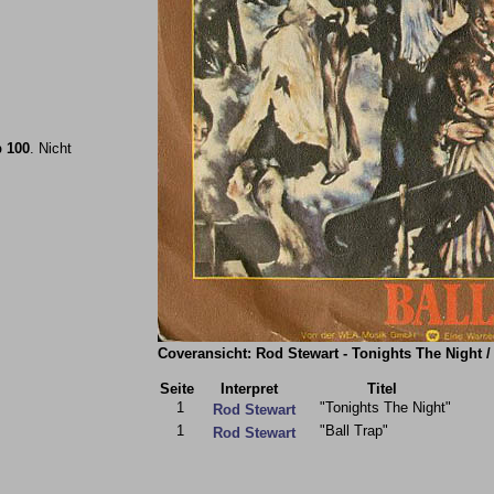
 100
. Nicht
Coveransicht: Rod Stewart - Tonights The Night / 
Seite
Interpret
Titel
1
"Tonights The Night"
Rod Stewart
1
"Ball Trap"
Rod Stewart