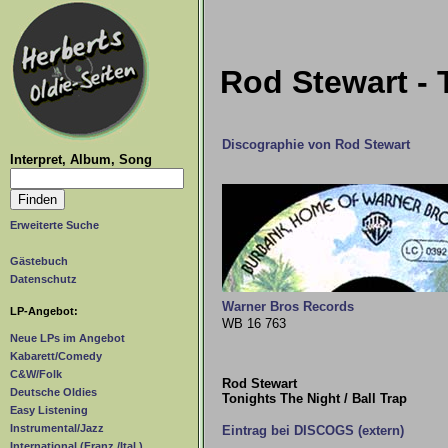
Rod Stewart - T
Discographie von Rod Stewart
Interpret, Album, Song
Erweiterte Suche
Gästebuch
Datenschutz
Warner Bros Records
LP-Angebot:
WB 16 763
Neue LPs im Angebot
Kabarett/Comedy
C&W/Folk
Rod Stewart
Deutsche Oldies
Tonights The Night / Ball Trap
Easy Listening
Instrumental/Jazz
Eintrag bei DISCOGS (extern)
International (Franz./Ital.)