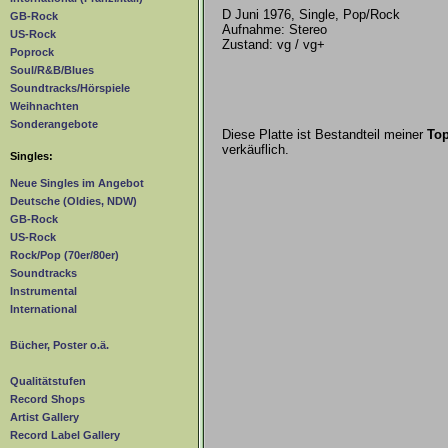
D Juni 1976, Single, Pop/Rock
GB-Rock
Aufnahme: Stereo
US-Rock
Zustand: vg / vg+
Poprock
Soul/R&B/Blues
Soundtracks/Hörspiele
Weihnachten
Sonderangebote
Diese Platte ist Bestandteil meiner
Top
verkäuflich.
Singles:
Neue Singles im Angebot
Deutsche (Oldies, NDW)
GB-Rock
US-Rock
Rock/Pop (70er/80er)
Soundtracks
Instrumental
International
Bücher, Poster o.ä.
Qualitätstufen
Record Shops
Artist Gallery
Record Label Gallery