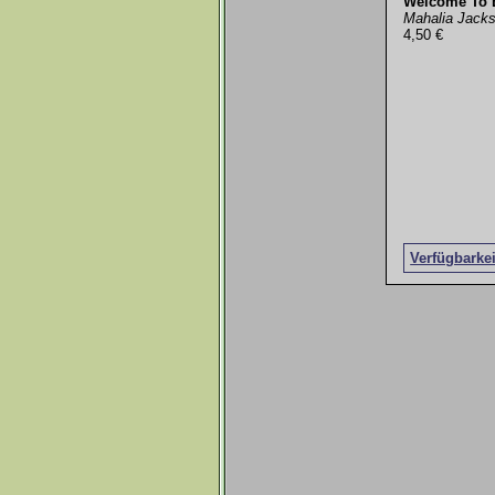
Welcome To 
Mahalia Jack
4,50 €
Verfügbarke