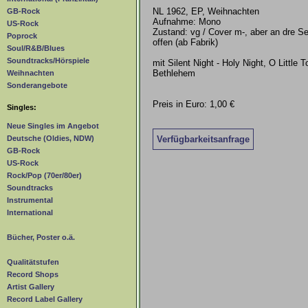
NL 1962, EP, Weihnachten
GB-Rock
Aufnahme: Mono
US-Rock
Zustand: vg / Cover m-, aber an dre Se
Poprock
offen (ab Fabrik)
Soul/R&B/Blues
Soundtracks/Hörspiele
mit Silent Night - Holy Night, O Little 
Bethlehem
Weihnachten
Sonderangebote
Preis in Euro: 1,00 €
Singles:
Neue Singles im Angebot
Verfügbarkeitsanfrage
Deutsche (Oldies, NDW)
GB-Rock
US-Rock
Rock/Pop (70er/80er)
Soundtracks
Instrumental
International
Bücher, Poster o.ä.
Qualitätstufen
Record Shops
Artist Gallery
Record Label Gallery