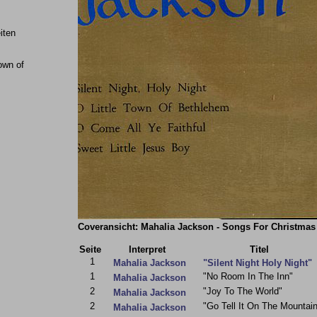
iten
Town of
Coveransicht: Mahalia Jackson - Songs For Christmas 
Seite
Interpret
Titel
1
Mahalia Jackson
"Silent Night Holy Night"
1
"No Room In The Inn"
Mahalia Jackson
2
"Joy To The World"
Mahalia Jackson
2
"Go Tell It On The Mountai
Mahalia Jackson