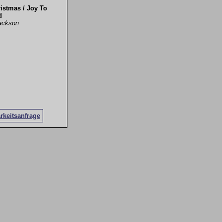
istmas / Joy To
d
ackson
rkeitsanfrage