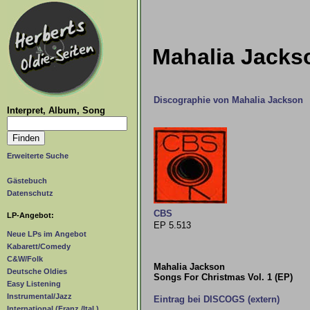
Mahalia Jackso
Discographie von Mahalia Jackson
Interpret, Album, Song
Erweiterte Suche
Gästebuch
Datenschutz
CBS
LP-Angebot:
EP 5.513
Neue LPs im Angebot
Kabarett/Comedy
C&W/Folk
Mahalia Jackson
Deutsche Oldies
Songs For Christmas Vol. 1 (EP)
Easy Listening
Instrumental/Jazz
Eintrag bei DISCOGS (extern)
International (Franz./Ital.)