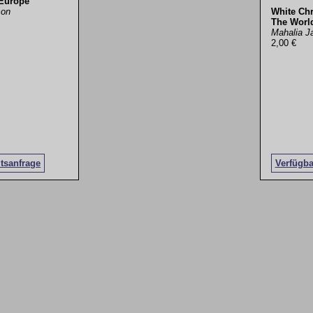
Europe
son
White Chr
The Worl
Mahalia J
2,00 €
itsanfrage
Verfügba