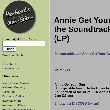
Annie Get Your
the Soundtrac
(LP)
Interpret, Album, Song
Discographie von Annie Get Your G
Erweiterte Suche
Gästebuch
Datenschutz
MGM CD 1
LP-Angebot:
Neue LPs im Angebot
Annie Get Your Gun
Kabarett/Comedy
Unforgettable Irving Berlin Tunes fr
Soundtrack of the MGM Film Annie 
C&W/Folk
Gun (25 cm)
Deutsche Oldies
Easy Listening
Eintrag bei DISCOGS (extern)
Instrumental/Jazz
International (Franz./Ital.)