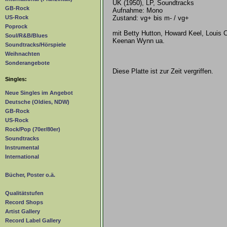
UK (1950), LP, Soundtracks
GB-Rock
Aufnahme: Mono
Zustand: vg+ bis m- / vg+
US-Rock
Poprock
mit Betty Hutton, Howard Keel, Louis C
Soul/R&B/Blues
Keenan Wynn ua.
Soundtracks/Hörspiele
Weihnachten
Sonderangebote
Diese Platte ist zur Zeit vergriffen.
Singles:
Neue Singles im Angebot
Deutsche (Oldies, NDW)
GB-Rock
US-Rock
Rock/Pop (70er/80er)
Soundtracks
Instrumental
International
Bücher, Poster o.ä.
Qualitätstufen
Record Shops
Artist Gallery
Record Label Gallery