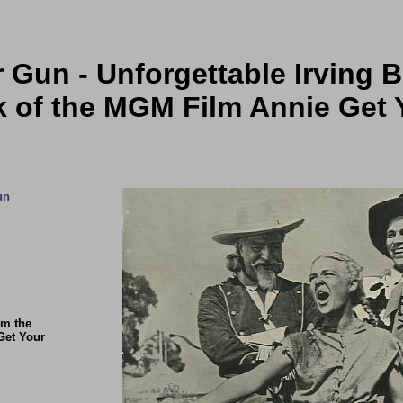
 Gun - Unforgettable Irving B
k of the MGM Film Annie Get 
un
om the
Get Your