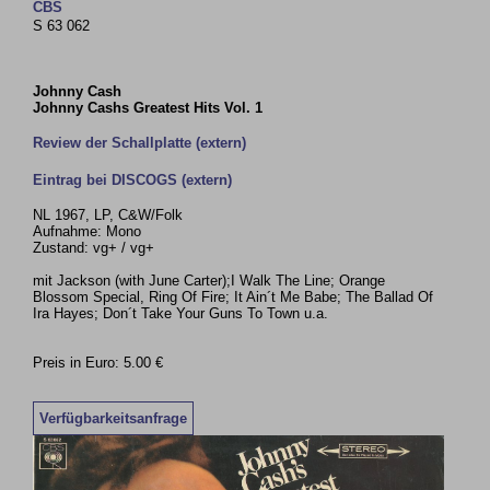
CBS
S 63 062
Johnny Cash
Johnny Cashs Greatest Hits Vol. 1
Review der Schallplatte (extern)
Eintrag bei DISCOGS (extern)
NL 1967, LP, C&W/Folk
Aufnahme: Mono
Zustand: vg+ / vg+
mit Jackson (with June Carter);I Walk The Line; Orange
Blossom Special, Ring Of Fire; It Ain´t Me Babe; The Ballad Of
Ira Hayes; Don´t Take Your Guns To Town u.a.
Preis in Euro: 5.00 €
Verfügbarkeitsanfrage