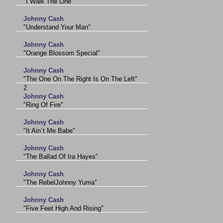
"I Walk The Line"
Johnny Cash
"Understand Your Man"
Johnny Cash
"Orange Blossom Special"
Johnny Cash
"The One On The Right Is On The Left"
2
Johnny Cash
"Ring Of Fire"
Johnny Cash
"It Ain´t Me Babe"
Johnny Cash
"The Ballad Of Ira Hayes"
Johnny Cash
"The RebelJohnny Yuma"
Johnny Cash
"Five Feet High And Rising"