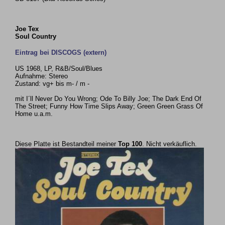
Joe Tex
Soul Country
Eintrag bei DISCOGS (extern)
US 1968, LP, R&B/Soul/Blues
Aufnahme: Stereo
Zustand: vg+ bis m- / m -
mit I´ll Never Do You Wrong; Ode To Billy Joe; The Dark End Of
The Street; Funny How Time Slips Away; Green Green Grass Of
Home u.a.m.
Diese Platte ist Bestandteil meiner
Top 100
. Nicht verkäuflich.