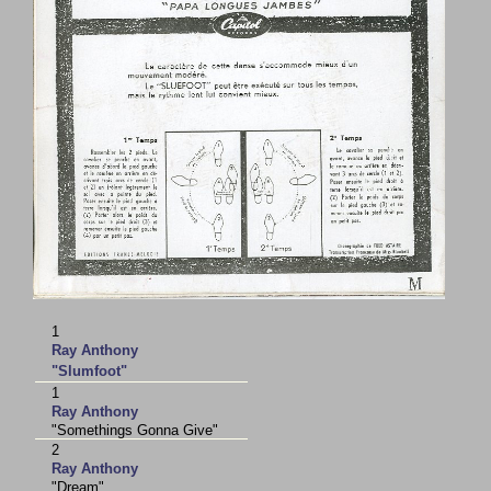
1
Ray Anthony
"Slumfoot"
1
Ray Anthony
"Somethings Gonna Give"
2
Ray Anthony
"Dream"