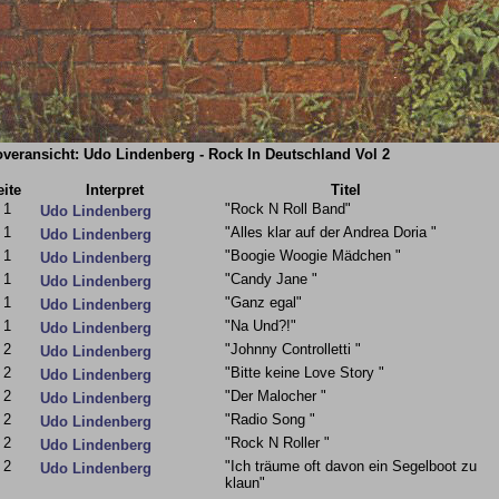
veransicht: Udo Lindenberg - Rock In Deutschland Vol 2
eite
Interpret
Titel
1
"Rock N Roll Band"
Udo Lindenberg
1
"Alles klar auf der Andrea Doria "
Udo Lindenberg
1
"Boogie Woogie Mädchen "
Udo Lindenberg
1
"Candy Jane "
Udo Lindenberg
1
"Ganz egal"
Udo Lindenberg
1
"Na Und?!"
Udo Lindenberg
2
"Johnny Controlletti "
Udo Lindenberg
2
"Bitte keine Love Story "
Udo Lindenberg
2
"Der Malocher "
Udo Lindenberg
2
"Radio Song "
Udo Lindenberg
2
"Rock N Roller "
Udo Lindenberg
2
"Ich träume oft davon ein Segelboot zu
Udo Lindenberg
klaun"