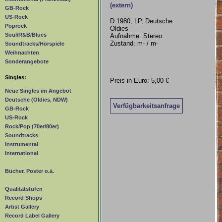
(extern)
GB-Rock
US-Rock
D 1980, LP, Deutsche
Poprock
Oldies
Soul/R&B/Blues
Aufnahme: Stereo
Zustand: m- / m-
Soundtracks/Hörspiele
Weihnachten
Sonderangebote
Singles:
Preis in Euro: 5,00 €
Neue Singles im Angebot
Deutsche (Oldies, NDW)
Verfügbarkeitsanfrage
GB-Rock
US-Rock
Rock/Pop (70er/80er)
Soundtracks
Instrumental
International
Bücher, Poster o.ä.
Qualitätstufen
Record Shops
Artist Gallery
Record Label Gallery