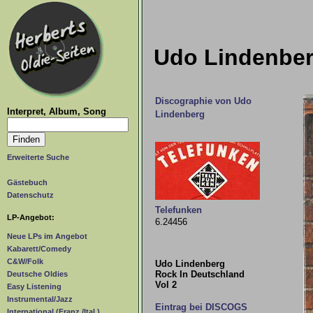
Udo Lindenberg
Discographie von Udo
Interpret, Album, Song
Lindenberg
Erweiterte Suche
Gästebuch
Datenschutz
Telefunken
LP-Angebot:
6.24456
Neue LPs im Angebot
Kabarett/Comedy
C&W/Folk
Udo Lindenberg
Rock In Deutschland
Deutsche Oldies
Vol 2
Easy Listening
Instrumental/Jazz
Eintrag bei DISCOGS
International (Franz./Ital.)