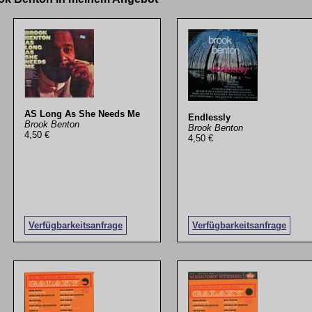
AS Long As She Needs Me
Endlessly
Brook Benton
Brook Benton
4,50 €
4,50 €
Verfügbarkeitsanfrage
Verfügbarkeitsanfrage