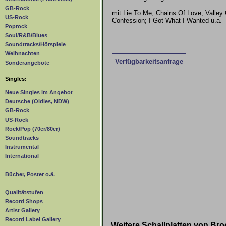
GB-Rock
mit Lie To Me; Chains Of Love; Valley
US-Rock
Confession; I Got What I Wanted u.a.
Poprock
Soul/R&B/Blues
Soundtracks/Hörspiele
Weihnachten
Verfügbarkeitsanfrage
Sonderangebote
Singles:
Neue Singles im Angebot
Deutsche (Oldies, NDW)
GB-Rock
US-Rock
Rock/Pop (70er/80er)
Soundtracks
Instrumental
International
Bücher, Poster o.ä.
Qualitätstufen
Record Shops
Artist Gallery
Record Label Gallery
Weitere Schallplatten von Br