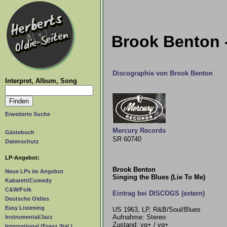
Brook Benton -
Discographie von Brook Benton
Interpret, Album, Song
Erweiterte Suche
Mercury Records
Gästebuch
SR 60740
Datenschutz
LP-Angebot:
Brook Benton
Neue LPs im Angebot
Singing the Blues (Lie To Me)
Kabarett/Comedy
C&W/Folk
Eintrag bei DISCOGS (extern)
Deutsche Oldies
Easy Listening
US 1963, LP, R&B/Soul/Blues
Aufnahme: Stereo
Instrumental/Jazz
Zustand: vg+ / vg+
International (Franz./Ital.)