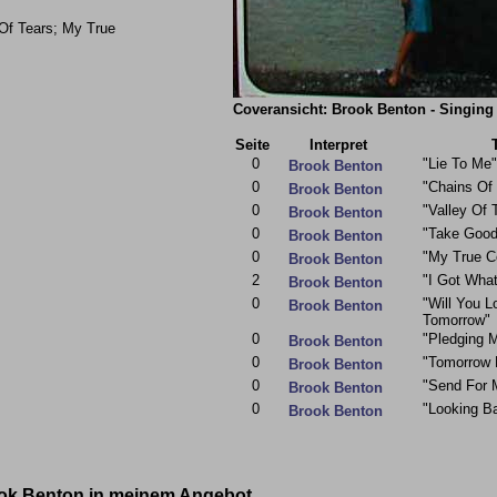
 Of Tears; My True
Coveransicht: Brook Benton - Singing 
Seite
Interpret
0
"Lie To Me"
Brook Benton
0
"Chains Of
Brook Benton
0
"Valley Of 
Brook Benton
0
"Take Good
Brook Benton
0
"My True C
Brook Benton
2
"I Got Wha
Brook Benton
0
"Will You 
Brook Benton
Tomorrow"
0
"Pledging 
Brook Benton
0
"Tomorrow 
Brook Benton
0
"Send For 
Brook Benton
0
"Looking B
Brook Benton
ook Benton in meinem Angebot