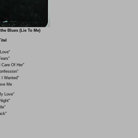
the Blues (Lie To Me)
Titel
 Love"
Tears"
 Care Of Her"
onfession"
t I Wanted"
Love Me
My Love"
Night"
Me"
ack"