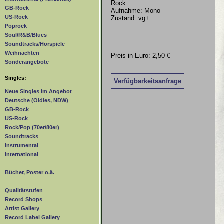
Rock
GB-Rock
Aufnahme: Mono
US-Rock
Zustand: vg+
Poprock
Soul/R&B/Blues
Soundtracks/Hörspiele
Weihnachten
Preis in Euro: 2,50 €
Sonderangebote
Singles:
Verfügbarkeitsanfrage
Neue Singles im Angebot
Deutsche (Oldies, NDW)
GB-Rock
US-Rock
Rock/Pop (70er/80er)
Soundtracks
Instrumental
International
Bücher, Poster o.ä.
Qualitätstufen
Record Shops
Artist Gallery
Record Label Gallery