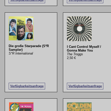
Die große Starparade (S*R
I Cant Control Myself /
Sampler)
Gonna Make You
S*R International
The Troggs
2,50 €
Verfügbarkeitsanfrage
Verfügbarkeitsanfrage