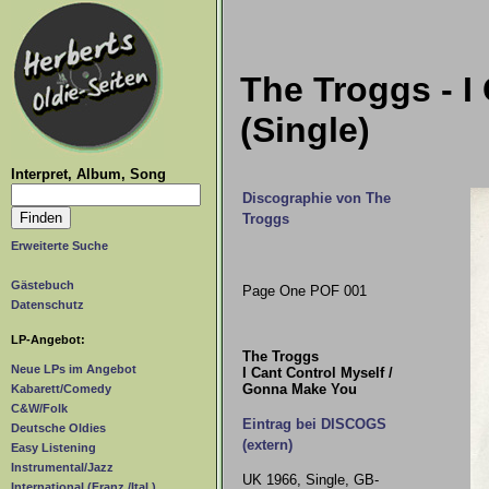
The Troggs - I
(Single)
Interpret, Album, Song
Discographie von The
Troggs
Erweiterte Suche
Gästebuch
Page One POF 001
Datenschutz
LP-Angebot:
The Troggs
Neue LPs im Angebot
I Cant Control Myself /
Gonna Make You
Kabarett/Comedy
C&W/Folk
Eintrag bei DISCOGS
Deutsche Oldies
(extern)
Easy Listening
Instrumental/Jazz
UK 1966, Single, GB-
International (Franz./Ital.)