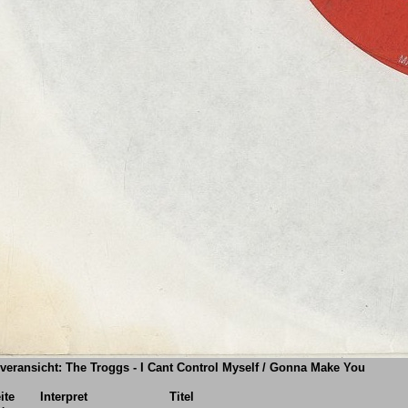
veransicht: The Troggs - I Cant Control Myself / Gonna Make You
ite
Interpret
Titel