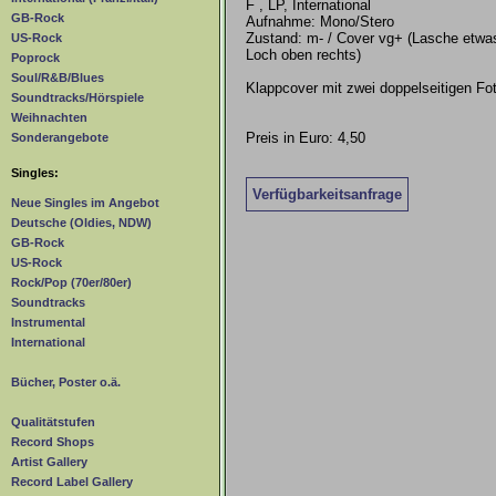
F , LP, International
GB-Rock
Aufnahme: Mono/Stero
Zustand: m- / Cover vg+ (Lasche etwas 
US-Rock
Loch oben rechts)
Poprock
Soul/R&B/Blues
Klappcover mit zwei doppelseitigen Fo
Soundtracks/Hörspiele
Weihnachten
Preis in Euro: 4,50
Sonderangebote
Singles:
Verfügbarkeitsanfrage
Neue Singles im Angebot
Deutsche (Oldies, NDW)
GB-Rock
US-Rock
Rock/Pop (70er/80er)
Soundtracks
Instrumental
International
Bücher, Poster o.ä.
Qualitätstufen
Record Shops
Artist Gallery
Record Label Gallery