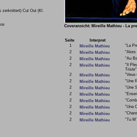
zerknittert) Cut Out (Kl.
tos
Coveransicht: Mireille Mathieu - La pr
Seite
Interpret
1
"La Pr
Mireille Mathieu
2
"Alors
Mireille Mathieu
2
"Au Ba
Mireille Mathieu
2
"Il Pl
Mireille Mathieu
Triste"
2
"Veux-
Mireille Mathieu
2
"Une R
Mireille Mathieu
2
"Une S
Mireille Mathieu
2
"Ense
Mireille Mathieu
2
"Comb
Mireille Mathieu
2
"Una 
Mireille Mathieu
2
"Chans
Mireille Mathieu
2
"Tu M´
Mireille Mathieu