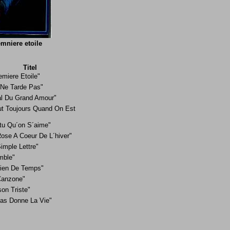
emniere etoile
Titel
emiere Etoile"
 Ne Tarde Pas"
l Du Grand Amour"
eut Toujours Quand On Est
tu Qu´on S´aime"
ose A Coeur De L´hiver"
imple Lettre"
mble"
ien De Temps"
Canzone"
on Triste"
as Donne La Vie"