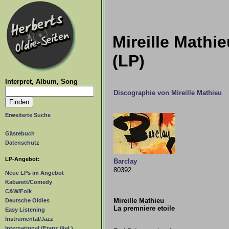
Mireille Mathie
(LP)
Interpret, Album, Song
Discographie von Mireille Mathieu
Erweiterte Suche
Gästebuch
Datenschutz
LP-Angebot:
Barclay
80392
Neue LPs im Angebot
Kabarett/Comedy
C&W/Folk
Mireille Mathieu
Deutsche Oldies
La premniere etoile
Easy Listening
Instrumental/Jazz
International (Franz./Ital.)