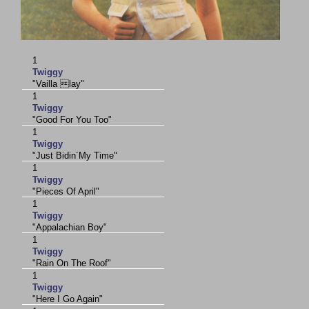
1
Twiggy
"Vailla lay"
1
Twiggy
"Good For You Too"
1
Twiggy
"Just Bidin´My Time"
1
Twiggy
"Pieces Of April"
1
Twiggy
"Appalachian Boy"
1
Twiggy
"Rain On The Roof"
1
Twiggy
"Here I Go Again"