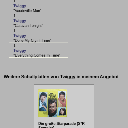
1
Twiggy
"Vaudeville Man"
1
Twiggy
"Caravan Tonight"
1
Twiggy
"Done My Cryin´ Time"
1
Twiggy
"Everything Comes In Time"
Weitere Schallplatten von Twiggy in meinem Angebot
Die große Starparade (S*R
Sampler)