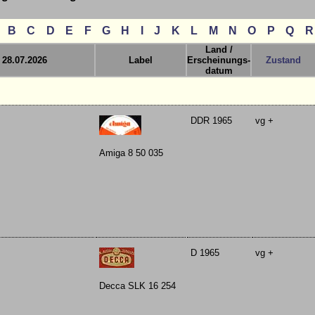
B
C
D
E
F
G
H
I
J
K
L
M
N
O
P
Q
R
Land /
 28.07.2026
Label
Erscheinungs-
Zustand
datum
DDR 1965
vg +
Amiga 8 50 035
D 1965
vg +
Decca SLK 16 254