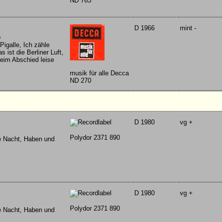
ND 763
D 1966
mint -
o
igalle, Ich zähle
 ist die Berliner Luft,
beim Abschied leise
musik für alle Decca
ND 270
D 1980
vg +
Polydor 2371 890
ne Nacht, Haben und
D 1980
vg +
Polydor 2371 890
ne Nacht, Haben und