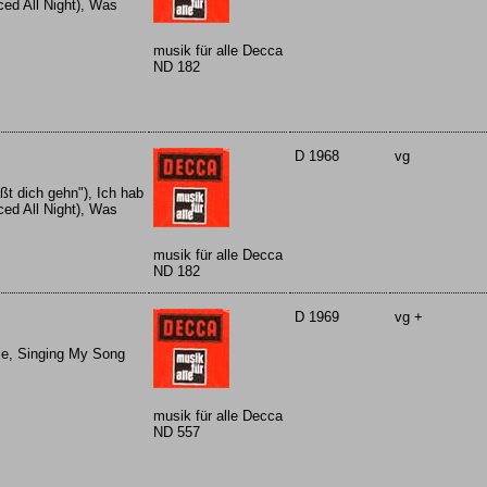
ced All Night), Was
musik für alle Decca
ND 182
D 1968
vg
äßt dich gehn"), Ich hab
ced All Night), Was
musik für alle Decca
ND 182
D 1969
vg +
die, Singing My Song
musik für alle Decca
ND 557