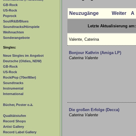
GB-Rock
US-Rock
Neuzugänge
Weiter
A
Poprock
Soul/R&B/Blues
Letzte Aktualisierung am:
Soundtracks/Hörspiele
Weihnachten
Sonderangebote
Valente, Caterina
Singles:
Bonjour Kathrin (Amiga LP)
Neue Singles im Angebot
Caterina Valente
Deutsche (Oldies, NDW)
GB-Rock
US-Rock
Rock/Pop (70er/80er)
Soundtracks
Instrumental
International
Bücher, Poster o.ä.
Die großen Erfolge (Decca)
Caterina Valente
Qualitätstufen
Record Shops
Artist Gallery
Record Label Gallery