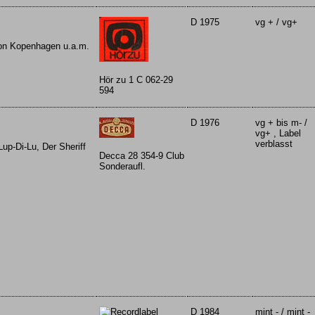
D 1975
vg + / vg+
von Kopenhagen u.a.m.
Hör zu 1 C 062-29
594
D 1976
vg + bis m- /
vg+ , Label
verblasst
up-Di-Lu, Der Sheriff
Decca 28 354-9 Club
Sonderaufl.
D 1984
mint - / mint -