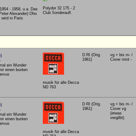
Polydor 32 175 - 2
1954 - 1958, u.a. Das
Club Sonderaufl.
 Peter Alexander) Oho
wird in Paris
D RI (Orig.
vg + bis m- /
)
1961)
Cover mint -
o
nmal ein Wunder
ir einen bunten
Servus
musik für alle Decca
ND 763
D RI (Orig.
vg + bis m- /
)
1961)
Cover vg
o
(etwas
nmal ein Wunder
vergilbt)
ir einen bunten
Servus
musik für alle Decca