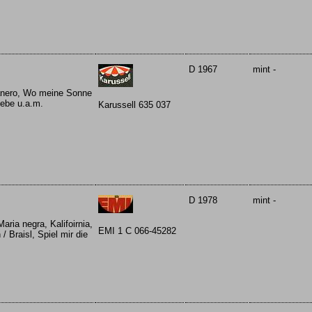
D 1967
mint -
banero, Wo meine Sonne
iebe u.a.m.
Karussell 635 037
D 1978
mint -
aria negra, Kalifoirnia,
EMI 1 C 066-45282
 Braisl, Spiel mir die