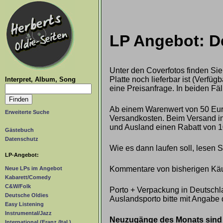
LP Angebot: D
Unter den Coverfotos finden Sie
Platte noch lieferbar ist (Verf
Interpret, Album, Song
eine Preisanfrage. In beiden Fäl
Ab einem Warenwert von 50 Euro
Erweiterte Suche
Versandkosten. Beim Versand ins
und Ausland einen Rabatt von 1
Gästebuch
Datenschutz
Wie es dann laufen soll, lesen 
LP-Angebot:
Kommentare von bisherigen Käu
Neue LPs im Angebot
Kabarett/Comedy
C&W/Folk
Porto + Verpackung in Deutschla
Deutsche Oldies
Auslandsporto bitte mit Angabe 
Easy Listening
Instrumental/Jazz
Neuzugänge des Monats sind g
International (Franz./Ital.)