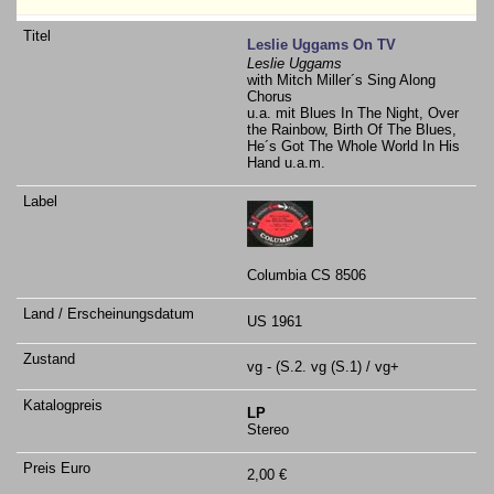
Leslie Uggams On TV
Leslie Uggams
with Mitch Miller´s Sing Along
Chorus
u.a. mit Blues In The Night, Over
the Rainbow, Birth Of The Blues,
He´s Got The Whole World In His
Hand u.a.m.
Columbia CS 8506
US 1961
vg - (S.2. vg (S.1) / vg+
LP
Stereo
2,00 €