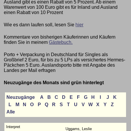
Ausland gibt es einen Rabatt von 5 Prozent. Ab einem
Warenwert von 100 Euro gibt es für Inland und Ausland
einen Rabatt von 10 Prozent
Wie es dann laufen soll, lesen Sie
hier
Kommentare von bisherigen Käuferinnen und Käufern
finden Sie in meinem
Gästebuch.
Porto + Verpackung in Deutschland für Singles als
Großbrief 2 Euro, für bis zu 5 LPs als versichertes Hermes-
Päckchen 5 Euro. Auslandsporto bitte mit Angabe des
Landes per Mail erfragen
Neuzugänge des Monats sind grün hinterlegt
Neuzugänge
A
B
C
D
E
F
G
H
I
J
K
L
M
N
O
P
Q
R
S
T
U
V
W
X
Y
Z
Alle
Uggams, Leslie