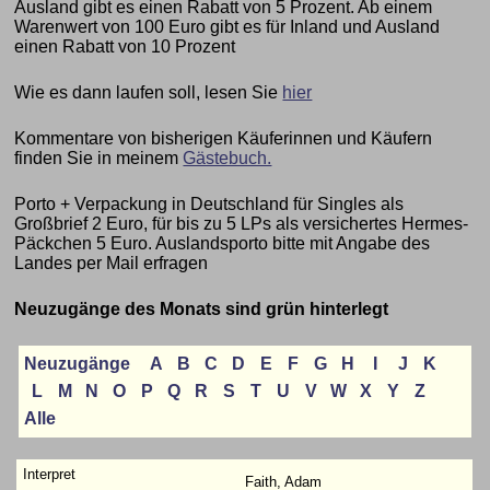
Ausland gibt es einen Rabatt von 5 Prozent. Ab einem
Warenwert von 100 Euro gibt es für Inland und Ausland
einen Rabatt von 10 Prozent
Wie es dann laufen soll, lesen Sie
hier
Kommentare von bisherigen Käuferinnen und Käufern
finden Sie in meinem
Gästebuch.
Porto + Verpackung in Deutschland für Singles als
Großbrief 2 Euro, für bis zu 5 LPs als versichertes Hermes-
Päckchen 5 Euro. Auslandsporto bitte mit Angabe des
Landes per Mail erfragen
Neuzugänge des Monats sind grün hinterlegt
Neuzugänge
A
B
C
D
E
F
G
H
I
J
K
L
M
N
O
P
Q
R
S
T
U
V
W
X
Y
Z
Alle
Faith, Adam