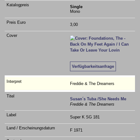
Single
Mono
3,00
Verfügbarkeitsanfrage
Freddie & The Dreamers
Susan´s Tuba /She Needs Me
Freddie & The Dreamers
Super K SG 181
F 1971