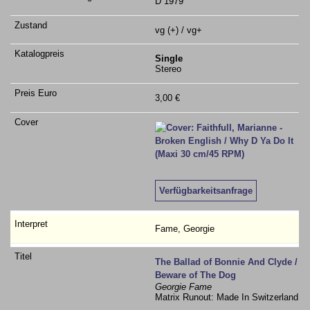
D 1979
vg (+) / vg+
Single
Stereo
3,00 €
Verfügbarkeitsanfrage
Fame, Georgie
The Ballad of Bonnie And Clyde /
Beware of The Dog
Georgie Fame
Matrix Runout: Made In Switzerland