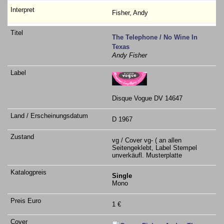
Fisher, Andy
The Telephone / No Wine In
Texas
Andy Fisher
Disque Vogue DV 14647
D 1967
vg / Cover vg- ( an allen
Seitengeklebt, Label Stempel
unverkäufl. Musterplatte
Single
Mono
1 €