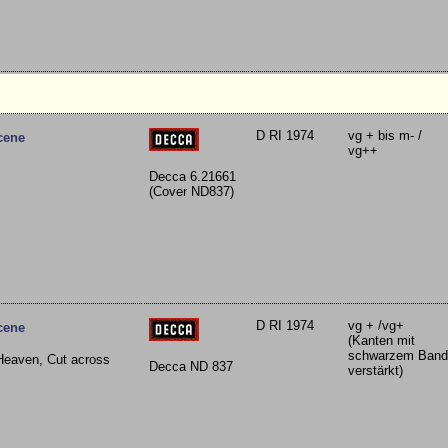
D RI 1974
vg + bis m- /
cene
vg++
Decca 6.21661
(Cover ND837)
D RI 1974
vg + /vg+
cene
(Kanten mit
schwarzem Band
 Heaven, Cut across
Decca ND 837
verstärkt)