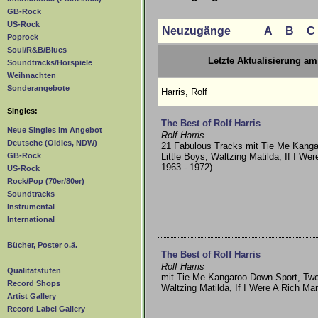
GB-Rock
US-Rock
Neuzugänge
A
B
C
Poprock
Soul/R&B/Blues
Letzte Aktualisierung am
Soundtracks/Hörspiele
Weihnachten
Sonderangebote
Harris, Rolf
Singles:
The Best of Rolf Harris
Neue Singles im Angebot
Rolf Harris
Deutsche (Oldies, NDW)
21 Fabulous Tracks mit Tie Me Kang
Little Boys, Waltzing Matilda, If I We
GB-Rock
1963 - 1972)
US-Rock
Rock/Pop (70er/80er)
Soundtracks
Instrumental
International
Bücher, Poster o.ä.
The Best of Rolf Harris
Rolf Harris
Qualitätstufen
mit Tie Me Kangaroo Down Sport, Two 
Record Shops
Waltzing Matilda, If I Were A Rich Ma
Artist Gallery
Record Label Gallery