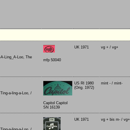
UK 1971
vg + / vg+
-A-Ling_A-Loo, The
mfp 50040
US RI 1980
mint - / mint-
(Orig. 1972)
ing-a-ling-a-Loo, /
Capitol Capitol
SN 16139
UK 1971
vg + bis m- / vg+
ing-a-ling-a-Loo, /