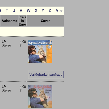
S
T
U
V
W
X
Y
Z
Alle
Preis
Aufnahme
in
Cover
Euro
LP
4,00
Stereo
€
Verfügbarkeitsanfrage
LP
4,00
Stereo
€