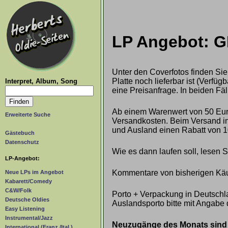
LP Angebot: 
Unter den Coverfotos finden Sie
Platte noch lieferbar ist (Verf
Interpret, Album, Song
eine Preisanfrage. In beiden Fäl
Ab einem Warenwert von 50 Euro
Erweiterte Suche
Versandkosten. Beim Versand ins
und Ausland einen Rabatt von 1
Gästebuch
Datenschutz
Wie es dann laufen soll, lesen 
LP-Angebot:
Kommentare von bisherigen Käu
Neue LPs im Angebot
Kabarett/Comedy
C&W/Folk
Porto + Verpackung in Deutschla
Deutsche Oldies
Auslandsporto bitte mit Angabe 
Easy Listening
Instrumental/Jazz
Neuzugänge des Monats sind g
International (Franz./Ital.)