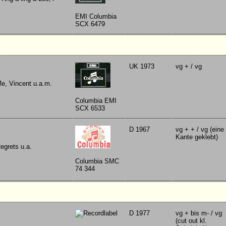
EMI Columbia
SCX 6479
UK 1973
vg + / vg
e, Vincent u.a.m.
Columbia EMI
SCX 6533
D 1967
vg + + / vg (eine
Kante geklebt)
egrets u.a.
Columbia SMC
74 344
D 1977
vg + bis m- / vg
(cut out kl.