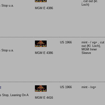
, cut out (kl.
Loch)
 Stop u.a.
MGM E 4386
US 1966
mint - / vg+ , cut
out (Kl. Loch),
MGM Inner
 Stop u.a.
MGM E 4386
Sleeve
US 1966
mint - /vg+
2
s Stop, Leaning On A
MGM E 4416