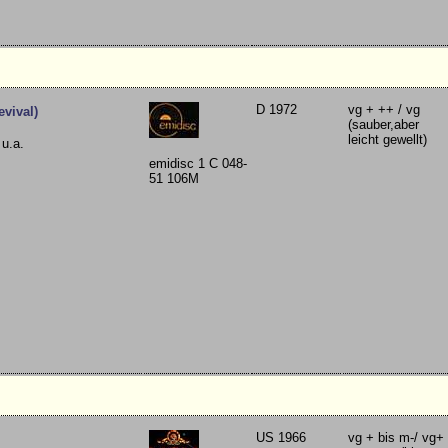
D 1972
vg + ++ / vg
evival)
(sauber,aber
leicht gewellt)
u.a.
emidisc 1 C 048-
51 106M
US 1966
vg + bis m-/ vg+