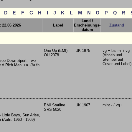
D
E
F
G
H
I
J
K
L
M
N
O
P
Q
R
Land /
: 22.06.2026
Label
Erscheinungs-
Zustand
datum
One Up (EMI)
UK 1975
vg + bis m- / vg
OU 2078
(Abrieb und
Stempel auf
aroo Down Sport, Two
Cover und Label)
re A Rich Man u.a. (Aufn.
EMI Starline
UK 1967
mint - / vg+
SRS 5020
Little Boys, Sun Arise,
n (Aufn. 1963 - 1969)