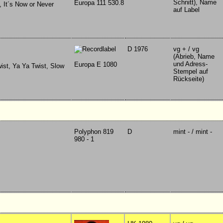
Schnitt), Name
Europa 111 530.8
, It´s Now or Never
auf Label
D 1976
vg + / vg
(Abrieb, Name
und Adress-
Europa E 1080
ist, Ya Ya Twist, Slow
Stempel auf
Rückseite)
Polyphon 819
D
mint - / mint -
980 - 1