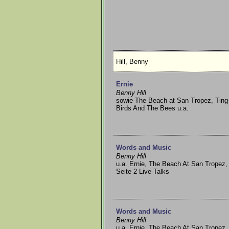
Hill, Benny
Ernie
Benny Hill
sowie The Beach at San Tropez, Ting
Birds And The Bees u.a.
Words and Music
Benny Hill
u.a. Ernie, The Beach At San Tropez, T
Seite 2 Live-Talks
Words and Music
Benny Hill
u.a. Ernie, The Beach At San Tropez, T