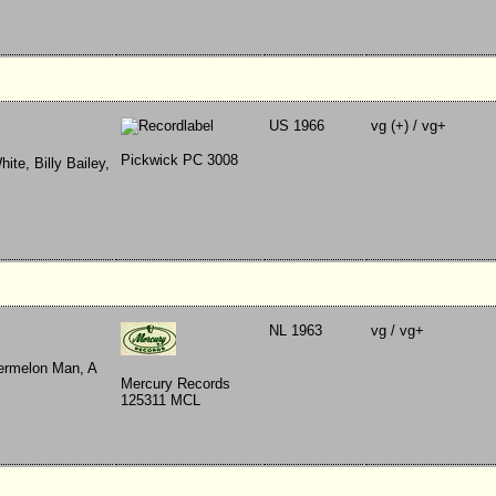
US 1966
vg (+) / vg+
Pickwick PC 3008
te, Billy Bailey,
NL 1963
vg / vg+
ermelon Man, A
Mercury Records
125311 MCL