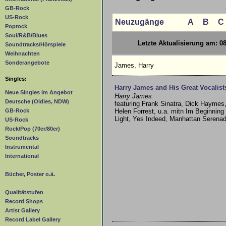
GB-Rock
US-Rock
Neuzugänge
A
B
C
Poprock
Soul/R&B/Blues
Letzte Aktualisierung am: 0
Soundtracks/Hörspiele
Weihnachten
Sonderangebote
James, Harry
Singles:
Harry James and His Great Vocalist
Neue Singles im Angebot
Harry James
Deutsche (Oldies, NDW)
featuring Frank Sinatra, Dick Haymes,
Helen Forrest, u.a. mitn Im Beginnin
GB-Rock
Light, Yes Indeed, Manhattan Serena
US-Rock
Rock/Pop (70er/80er)
Soundtracks
Instrumental
International
Bücher, Poster o.ä.
Qualitätstufen
Record Shops
Artist Gallery
Record Label Gallery