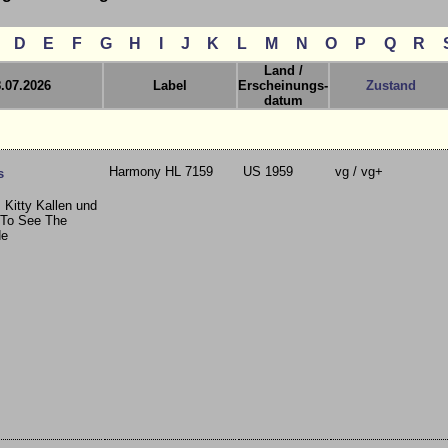
D
E
F
G
H
I
J
K
L
M
N
O
P
Q
R
Land /
8.07.2026
Label
Erscheinungs-
Zustand
datum
Harmony HL 7159
US 1959
vg / vg+
s
 Kitty Kallen und
g To See The
de