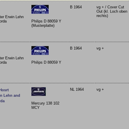
B 1964
vg + / Cover Cut
Out (kl. Loch oben
rechts)
ter Erwin Lehn
orda
Philips D 88059 Y
(Musterplatte)
B 1964
vg +
ter Erwin Lehn
orda
Philips D 88059 Y
NL 1964
vg +
Hosrt
in Lehn and
rda
Mercury 138 102
MCY