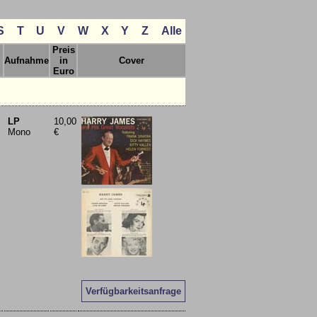
S
T
U
V
W
X
Y
Z
Alle
Preis
Aufnahme
in
Cover
Euro
LP
10,00
Mono
€
Verfügbarkeitsanfrage