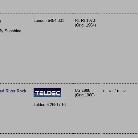
London 6454 801
NL RI 1970
s
(Orig. 1964)
My Sunshine
US 1988
mint - / mint-
ed River Rock
(Orig.1960)
Teldec 6.26817 BL