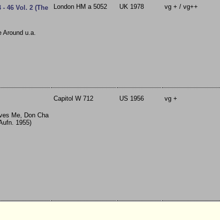
London HM a 5052
UK 1978
vg + / vg++
- 46 Vol. 2 (The
e Around u.a.
Capitol W 712
US 1956
vg +
oves Me, Don Cha
Aufn. 1955)