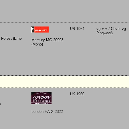
US 1964
vg + + / Cover vg
(ringwear)
 Forest (Eine
Mercury MG 20993
(Mono)
UK 1960
y
London HA-X 2322