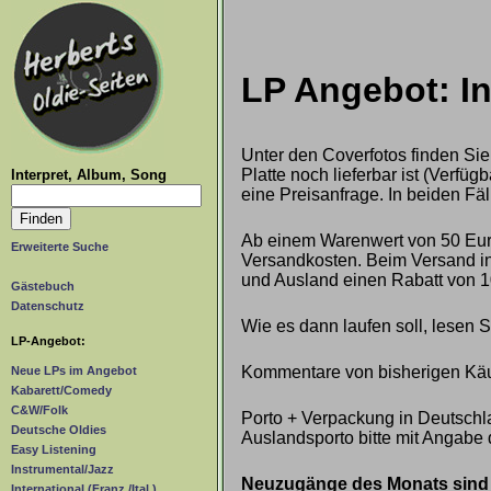
LP Angebot: I
Unter den Coverfotos finden Sie
Platte noch lieferbar ist (Verf
Interpret, Album, Song
eine Preisanfrage. In beiden Fäl
Ab einem Warenwert von 50 Euro
Erweiterte Suche
Versandkosten. Beim Versand ins
und Ausland einen Rabatt von 1
Gästebuch
Datenschutz
Wie es dann laufen soll, lesen 
LP-Angebot:
Kommentare von bisherigen Käu
Neue LPs im Angebot
Kabarett/Comedy
C&W/Folk
Porto + Verpackung in Deutschla
Deutsche Oldies
Auslandsporto bitte mit Angabe 
Easy Listening
Instrumental/Jazz
Neuzugänge des Monats sind g
International (Franz./Ital.)