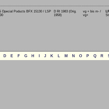
 Dpecial Poducts BFX 15130 / LSP
D RI 1983 (Orig.
vg + bis m- /
L
00
1958)
vg+
St
D
E
F
G
H
I
J
K
L
M
N
O
P
Q
R