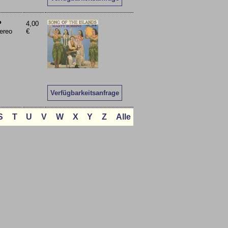
P
4,00
ereo
€
Verfügbarkeitsanfrage
S
T
U
V
W
X
Y
Z
Alle