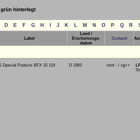
rün hinterlegt
D
E
F
G
H
I
J
K
L
M
N
O
P
Q
R
Land /
Label
Erscheinungs-
Zustand
Au
datum
 Dpecial Poducts BFX 15 119
D 1983
mint - / vg++
L
St