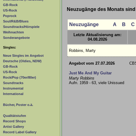
GB-Rock
Neuzugänge des Monats sind g
US-Rock
Poprock
Soul/R&B/Blues
Neuzugänge
A
B
C
Soundtracks/Hörspiele
Weihnachten
Letzte Aktualisierung am:
Sonderangebote
04.08.2026
Singles:
Robbins, Marty
Neue Singles im Angebot
Deutsche (Oldies, NDW)
Angebot vom 27.07.2026
CBS
GB-Rock
US-Rock
Just Me And My Guitar
Rock/Pop (70er/80er)
Marty Robbins
Aufn. 1959 - 63, viele Unissued
Soundtracks
Instrumental
International
Bücher, Poster o.ä.
Qualitätstufen
Record Shops
Artist Gallery
Record Label Gallery