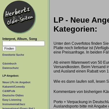
LP - Neue Ange
Kategorien:
Interpret, Album, Song
Unter den Coverfotos finden Sie
Platte noch lieferbar ist (Verf
eine Preisanfrage. In beiden Fäl
Erweiterte Suche
Ab einem Warenwert von 50 Euro
Gästebuch
Versandkosten. Beim Versand ins
Datenschutz
und Ausland einen Rabatt von 1
LP-Angebot:
Wie es dann laufen soll, lesen 
Neue LPs im Angebot
Kabarett/Comedy
Kommentare von bisherigen Käu
C&W/Folk
Deutsche Oldies
Easy Listening
Porto + Verpackung in Deutschla
Instrumental/Jazz
Auslandsporto bitte mit Angabe 
International (Franz./Ital.)