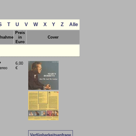
S
T
U
V
W
X
Y
Z
Alle
Preis
fnahme
in
Cover
Euro
P
6,00
ereo
€
Verfügbarkeitsanfrage