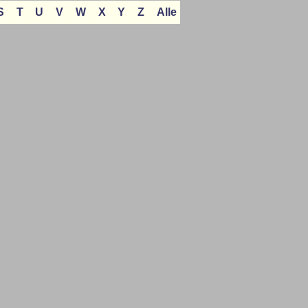
S
T
U
V
W
X
Y
Z
Alle