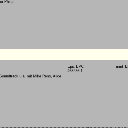
r Philip
Epic EPC
mint
L
463286 1
-
Soundtrack u.a. mit Mike Reno, Alice