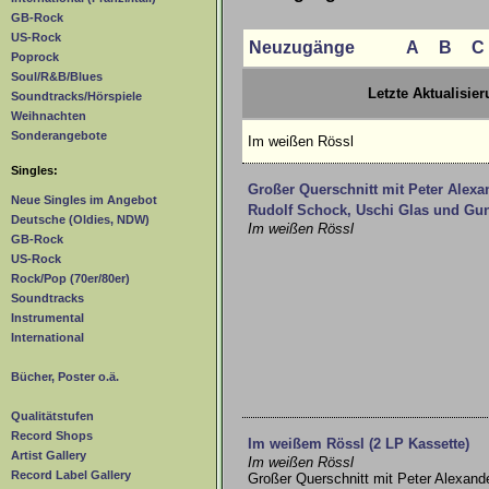
GB-Rock
US-Rock
Neuzugänge
A
B
C
Poprock
Soul/R&B/Blues
Letzte Aktualisie
Soundtracks/Hörspiele
Weihnachten
Sonderangebote
Im weißen Rössl
Singles:
Großer Querschnitt mit Peter Alexan
Neue Singles im Angebot
Rudolf Schock, Uschi Glas und Gun
Deutsche (Oldies, NDW)
Im weißen Rössl
GB-Rock
US-Rock
Rock/Pop (70er/80er)
Soundtracks
Instrumental
International
Bücher, Poster o.ä.
Qualitätstufen
Record Shops
Im weißem Rössl (2 LP Kassette)
Artist Gallery
Im weißen Rössl
Record Label Gallery
Großer Querschnitt mit Peter Alexande