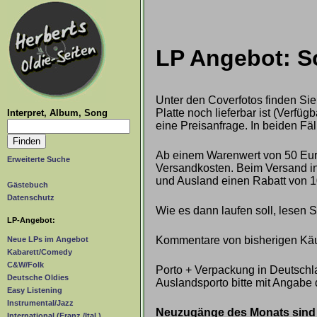
LP Angebot: So
Unter den Coverfotos finden Sie
Platte noch lieferbar ist (Verf
Interpret, Album, Song
eine Preisanfrage. In beiden Fäl
Ab einem Warenwert von 50 Euro
Erweiterte Suche
Versandkosten. Beim Versand ins
und Ausland einen Rabatt von 1
Gästebuch
Datenschutz
Wie es dann laufen soll, lesen 
LP-Angebot:
Kommentare von bisherigen Käu
Neue LPs im Angebot
Kabarett/Comedy
C&W/Folk
Porto + Verpackung in Deutschla
Deutsche Oldies
Auslandsporto bitte mit Angabe 
Easy Listening
Instrumental/Jazz
Neuzugänge des Monats sind g
International (Franz./Ital.)