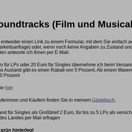
undtracks (Film und Musical)
 entweder einen Link zu einem Formular, mit dem Sie einfach a
ügbarkeitsanfrage) oder, wenn noch keine Angaben zu Zustand und
len antworte ich Ihnen per E-Mail.
 für LPs oder 20 Euro für Singles übernehme ich beim Versan
 Ausland gibt es einen Rabatt von 5 Prozent. Ab einem Warenwe
0 Prozent
Sie
hier
ferinnen und Käufern finden Sie in meinem
Gästebuch.
nd für Singles als Großbrief 2 Euro, für bis zu 5 LPs als vers
des Landes per Mail erfragen
rün hinterlegt