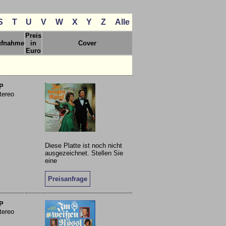
S
T
U
V
W
X
Y
Z
Alle
Preis
ufnahme
in
Cover
Euro
P
tereo
Diese Platte ist noch nicht
ausgezeichnet. Stellen Sie
eine
Preisanfrage
P
tereo