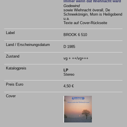
Immer wenn dat Wiehnacht ward
Godewind
sowie Wiehnacht överall, De
Schneekönigin, Morn is Heiligobend
u.a.
Texte auf Cover-Rückseite
BROOK 6 510
D 1985
vg + ++/vg+++
LP
Stereo
4,50 €