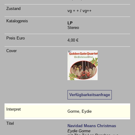
vg + + / vg++
LP
Stereo
4,00 €
Verfügbarkeitsanfrage
Gorme, Eydie
Navidad Means Christmas
Eydie Gorme