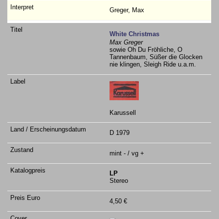
Greger, Max
White Christmas
Max Greger
sowie Oh Du Fröhliche, O
Tannenbaum, Süßer die Glocken
nie klingen, Sleigh Ride u.a.m.
Karussell
D 1979
mint - / vg +
LP
Stereo
4,50 €