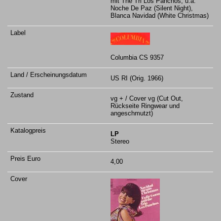
mit The Tri Los Panchos, u.a.
Noche De Paz (Silent Night),
Blanca Navidad (White Christmas)
Columbia CS 9357
US RI (Orig. 1966)
vg + / Cover vg (Cut Out,
Rückseite Ringwear und
angeschmutzt)
LP
Stereo
4,00