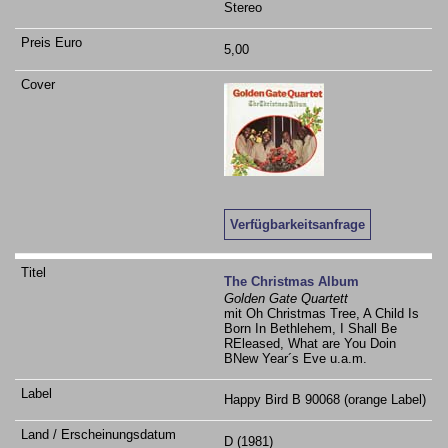
Stereo
5,00
Verfügbarkeitsanfrage
The Christmas Album
Golden Gate Quartett
mit Oh Christmas Tree, A Child Is
Born In Bethlehem, I Shall Be
REleased, What are You Doin
BNew Year´s Eve u.a.m.
Happy Bird B 90068 (orange Label)
D (1981)