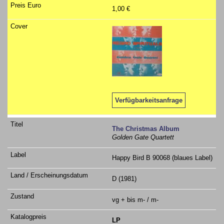
1,00 €
Verfügbarkeitsanfrage
The Christmas Album
Golden Gate Quartett
Happy Bird B 90068 (blaues Label)
D (1981)
vg + bis m- / m-
LP