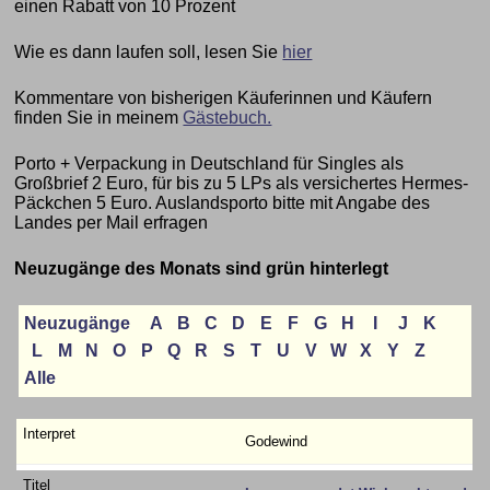
einen Rabatt von 10 Prozent
Wie es dann laufen soll, lesen Sie
hier
Kommentare von bisherigen Käuferinnen und Käufern
finden Sie in meinem
Gästebuch.
Porto + Verpackung in Deutschland für Singles als
Großbrief 2 Euro, für bis zu 5 LPs als versichertes Hermes-
Päckchen 5 Euro. Auslandsporto bitte mit Angabe des
Landes per Mail erfragen
Neuzugänge des Monats sind grün hinterlegt
Neuzugänge
A
B
C
D
E
F
G
H
I
J
K
L
M
N
O
P
Q
R
S
T
U
V
W
X
Y
Z
Alle
Godewind