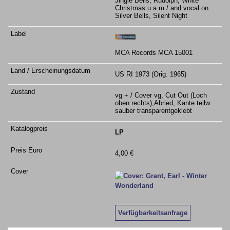
Jingle Bells, Rudolph, White
Christmas u.a.m./ and vocal on
Silver Bells, Silent Night
MCA Records MCA 15001
US RI 1973 (Orig. 1965)
vg + / Cover vg, Cut Out (Loch
oben rechts),Abried, Kante teilw.
sauber transparentgeklebt
LP
4,00 €
Verfügbarkeitsanfrage