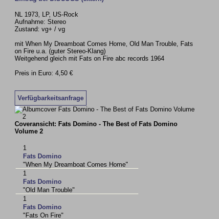
NL 1973, LP, US-Rock
Aufnahme: Stereo
Zustand: vg+ / vg
mit When My Dreamboat Comes Home, Old Man Trouble, Fats
on Fire u.a. (guter Stereo-Klang)
Weitgehend gleich mit Fats on Fire abc records 1964
Preis in Euro: 4,50 €
Verfügbarkeitsanfrage
Coveransicht: Fats Domino - The Best of Fats Domino
Volume 2
1
Fats Domino
"When My Dreamboat Comes Home"
1
Fats Domino
"Old Man Trouble"
1
Fats Domino
"Fats On Fire"