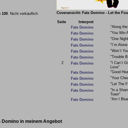
Coveransicht: Fats Domino - Let the Fo
 100
. Nicht verkäuflich.
Seite
Interpret
"Along the
Fats Domino
"You Win 
Fats Domino
"One Night
Fats Domino
"I´m Alone
Fats Domino
"Won´t Yo
Fats Domino
"Trouble B
Fats Domino
2
"I Can´t G
Fats Domino
Love"
"Good Hea
Fats Domino
"Your Chea
Fats Domino
"Let The 
Fats Domino
"In a Shan
Fats Domino
Town"
"Am I Blue
Fats Domino
ts Domino in meinem Angebot