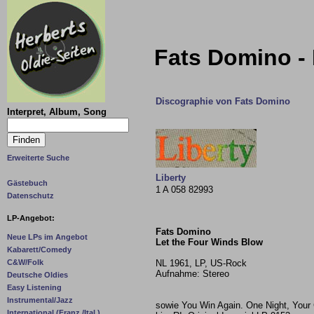
Fats Domino - 
Discographie von Fats Domino
Interpret, Album, Song
Erweiterte Suche
Liberty
Gästebuch
1 A 058 82993
Datenschutz
LP-Angebot:
Fats Domino
Neue LPs im Angebot
Let the Four Winds Blow
Kabarett/Comedy
NL 1961, LP, US-Rock
C&W/Folk
Aufnahme: Stereo
Deutsche Oldies
Easy Listening
Instrumental/Jazz
sowie You Win Again. One Night, Your 
International (Franz./Ital.)