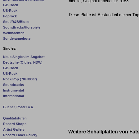
hier RI, Original Imperial LP 9153
GB-Rock
US-Rock
Diese Platte ist Bestandteil meiner
Top
Poprock
Soul/R&B/Blues
Soundtracks/Hörspiele
Weihnachten
Sonderangebote
Singles:
Neue Singles im Angebot
Deutsche (Oldies, NDW)
GB-Rock
US-Rock
Rock/Pop (70er/80er)
Soundtracks
Instrumental
International
Bücher, Poster o.ä.
Qualitätstufen
Record Shops
Artist Gallery
Weitere Schallplatten von Fa
Record Label Gallery