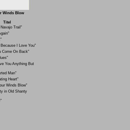
ur Winds Blow
Titel
 Navajo Trail"
Again"
"
 Because I Love You"
u Come On Back"
lues"
ive You Anything But
rted Man"
ting Heart"
Four Winds Blow"
ty in Old Shanty
"