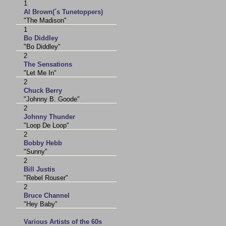
1
Al Brown(´s Tunetoppers)
"The Madison"
1
Bo Diddley
"Bo Diddley"
2
The Sensations
"Let Me In"
2
Chuck Berry
"Johnny B. Goode"
2
Johnny Thunder
"Loop De Loop"
2
Bobby Hebb
"Sunny"
2
Bill Justis
"Rebel Rouser"
2
Bruce Channel
"Hey Baby"
Various Artists of the 60s