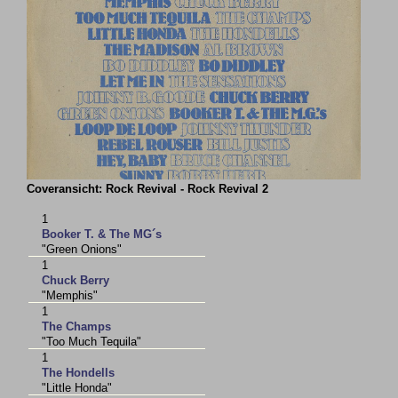
Coveransicht: Rock Revival - Rock Revival 2
1
Booker T. & The MG´s
"Green Onions"
1
Chuck Berry
"Memphis"
1
The Champs
"Too Much Tequila"
1
The Hondells
"Little Honda"