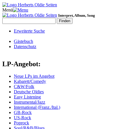
Menü
Interpret, Album, Song
Erweiterte Suche
Gästebuch
Datenschutz
LP-Angebot:
Neue LPs im Angebot
Kabarett/Comedy
C&W/Folk
Deutsche Oldies
Easy Listening
Instrumental/Jazz
International (Franz./Ital.)
GB-Rock
US-Rock
Poprock
Soul/R&B/Blues