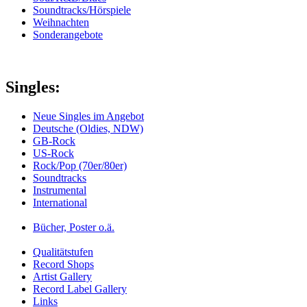
Soundtracks/Hörspiele
Weihnachten
Sonderangebote
Singles:
Neue Singles im Angebot
Deutsche (Oldies, NDW)
GB-Rock
US-Rock
Rock/Pop (70er/80er)
Soundtracks
Instrumental
International
Bücher, Poster o.ä.
Qualitätstufen
Record Shops
Artist Gallery
Record Label Gallery
Links