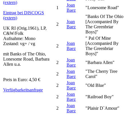
(extern)
Joan
1
"Lonesome Road"
Baez
Eintrag bei DISCOGS
"Banks Of The Ohio
(extern)
Joan
[Accompanied By
2
Baez
The Greenbriar
UK RI (Orig.1961), LP,
Boys]"
C&W/Folk
" Pal Of Mine
Aufnahme: Mono
Joan
[Accompanied By
Zustand: vg+ / vg
2
Baez
The Greenbriar
Boys]"
mit Banks of The Ohio,
Lonesome Road, Barbara
Joan
2
"Barbara Allen"
Allen u.a.
Baez
Joan
"The Cherry Tree
2
Baez
Carol"
Preis in Euro: 4,50 €
Joan
2
"Old Blue"
Baez
Verfügbarkeitsanfrage
Joan
2
"Railroad Boy"
Baez
Joan
2
"Plaisir D`Amour"
Baez