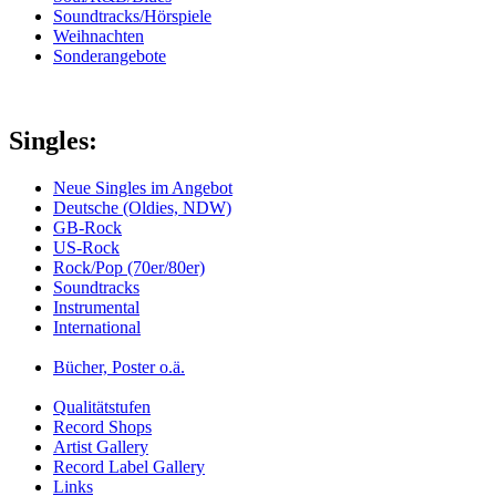
Soundtracks/Hörspiele
Weihnachten
Sonderangebote
Singles:
Neue Singles im Angebot
Deutsche (Oldies, NDW)
GB-Rock
US-Rock
Rock/Pop (70er/80er)
Soundtracks
Instrumental
International
Bücher, Poster o.ä.
Qualitätstufen
Record Shops
Artist Gallery
Record Label Gallery
Links