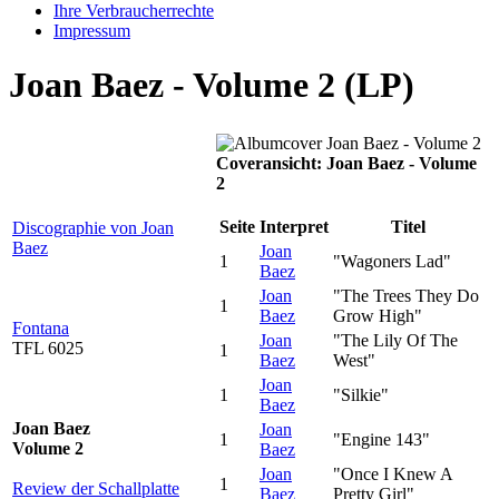
Ihre Verbraucherrechte
Impressum
Joan Baez - Volume 2 (LP)
Coveransicht: Joan Baez - Volume
2
Seite
Interpret
Titel
Discographie von Joan
Baez
Joan
1
"Wagoners Lad"
Baez
Joan
"The Trees They Do
1
Baez
Grow High"
Fontana
Joan
"The Lily Of The
TFL 6025
1
Baez
West"
Joan
1
"Silkie"
Baez
Joan Baez
Joan
1
"Engine 143"
Volume 2
Baez
Joan
"Once I Knew A
1
Review der Schallplatte
Baez
Pretty Girl"