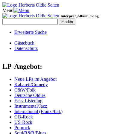
Menü
Interpret, Album, Song
Erweiterte Suche
Gästebuch
Datenschutz
LP-Angebot:
Neue LPs im Angebot
Kabarett/Comedy
C&W/Folk
Deutsche Oldies
Easy Listening
Instrumental/Jazz
International (Franz./Ital.)
GB-Rock
US-Rock
Poprock
Soul/R&B/Blues