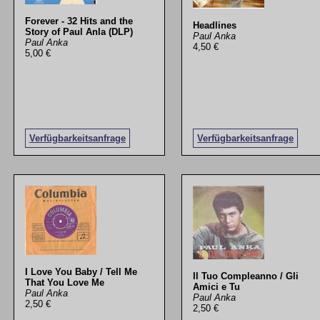
Forever - 32 Hits and the
Headlines
Story of Paul Anla (DLP)
Paul Anka
Paul Anka
4,50 €
5,00 €
Verfügbarkeitsanfrage
Verfügbarkeitsanfrage
I Love You Baby / Tell Me
Il Tuo Compleanno / Gli
That You Love Me
Amici e Tu
Paul Anka
Paul Anka
2,50 €
2,50 €