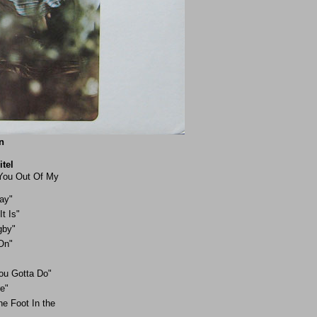
n
itel
 You Out Of My
ay"
It Is"
gby"
On"
ou Gotta Do"
e"
e Foot In the