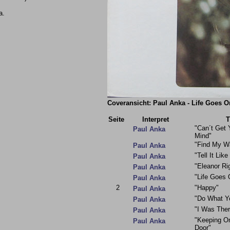
a.
Coveransicht: Paul Anka - Life Goes O
Seite
Interpret
T
"Can´t Get
Paul Anka
Mind"
"Find My W
Paul Anka
"Tell It Like 
Paul Anka
"Eleanor Ri
Paul Anka
"Life Goes 
Paul Anka
2
"Happy"
Paul Anka
"Do What Y
Paul Anka
"I Was Ther
Paul Anka
"Keeping On
Paul Anka
Door"