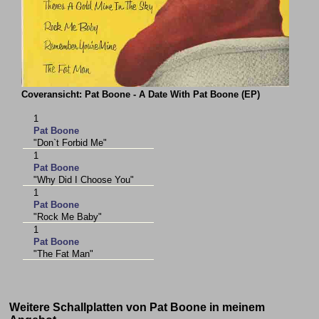
Coveransicht: Pat Boone - A Date With Pat Boone (EP)
1
Pat Boone
"Don`t Forbid Me"
1
Pat Boone
"Why Did I Choose You"
1
Pat Boone
"Rock Me Baby"
1
Pat Boone
"The Fat Man"
Weitere Schallplatten von Pat Boone in meinem