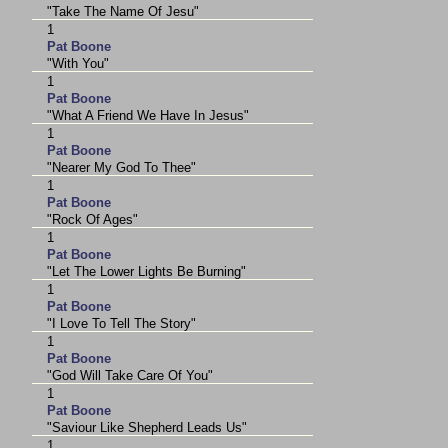
"Take The Name Of Jesu"
1
Pat Boone
"With You"
1
Pat Boone
"What A Friend We Have In Jesus"
1
Pat Boone
"Nearer My God To Thee"
1
Pat Boone
"Rock Of Ages"
1
Pat Boone
"Let The Lower Lights Be Burning"
1
Pat Boone
"I Love To Tell The Story"
1
Pat Boone
"God Will Take Care Of You"
1
Pat Boone
"Saviour Like Shepherd Leads Us"
1