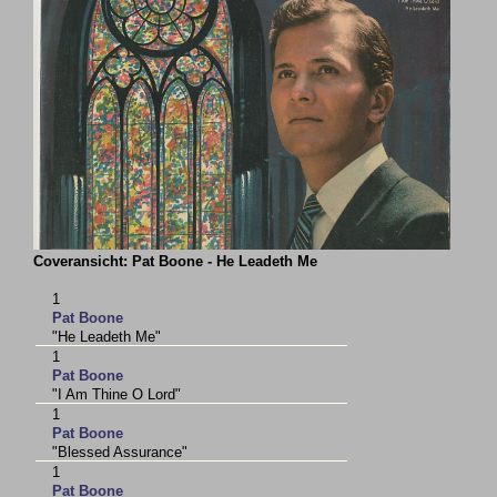
Coveransicht: Pat Boone - He Leadeth Me
1
Pat Boone
"He Leadeth Me"
1
Pat Boone
"I Am Thine O Lord"
1
Pat Boone
"Blessed Assurance"
1
Pat Boone