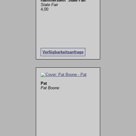
Hammerstein´ State Fair
State Fair
4,00
Verfügbarkeitsanfrage
Pat
Pat Boone