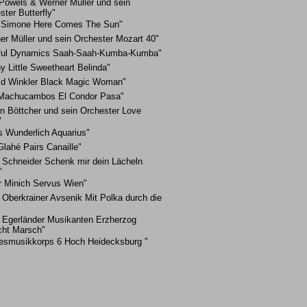
Powels & Werner Müller und sein
ster Butterfly"
 Simone Here Comes The Sun"
er Müller und sein Orchester Mozart 40"
ful Dynamics Saah-Saah-Kumba-Kumba"
y Little Sweetheart Belinda"
ld Winkler Black Magic Woman"
Machucambos El Condor Pasa"
in Böttcher und sein Orchester Love
"
s Wunderlich Aquarius"
Glahé Pairs Canaille"
y Schneider Schenk mir dein Lächeln
"
r Minich Servus Wien"
. Oberkrainer Avsenik Mit Polka durch die
, Egerländer Musikanten Erzherzog
cht Marsch"
esmusikkorps 6 Hoch Heidecksburg "