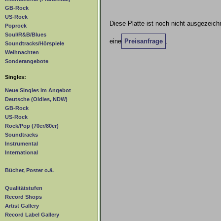
GB-Rock
US-Rock
Diese Platte ist noch nicht ausgezeichn
Poprock
Soul/R&B/Blues
eine
Preisanfrage
.
Soundtracks/Hörspiele
Weihnachten
Sonderangebote
Singles:
Neue Singles im Angebot
Deutsche (Oldies, NDW)
GB-Rock
US-Rock
Rock/Pop (70er/80er)
Soundtracks
Instrumental
International
Bücher, Poster o.ä.
Qualitätstufen
Record Shops
Artist Gallery
Record Label Gallery