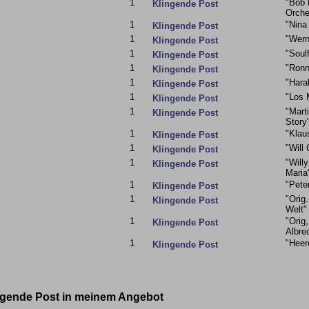
1
"Bob 
Klingende Post
Orche
1
"Nina
Klingende Post
1
"Wern
Klingende Post
1
"Soul
Klingende Post
1
"Ronn
Klingende Post
1
"Hara
Klingende Post
1
"Los 
Klingende Post
1
"Mart
Klingende Post
Story
1
"Klau
Klingende Post
1
"Will 
Klingende Post
1
"Will
Klingende Post
Maria
1
"Pete
Klingende Post
1
"Orig
Klingende Post
Welt"
1
"Orig
Klingende Post
Albre
1
"Heer
Klingende Post
ingende Post in meinem Angebot