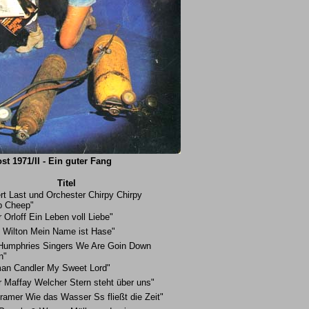
t 1971/II - Ein guter Fang
Titel
rt Last und Orchester Chirpy Chirpy
p Cheep"
 Orloff Ein Leben voll Liebe"
y Wilton Mein Name ist Hase"
Humphries Singers We Are Goin Down
n"
an Candler My Sweet Lord"
r Maffay Welcher Stern steht über uns"
ramer Wie das Wasser Ss fließt die Zeit"