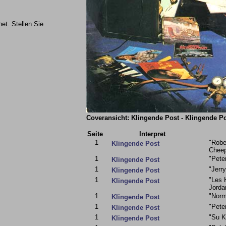
et. Stellen Sie
Coveransicht: Klingende Post - Klingende Pos
Seite
Interpret
1
"Robe
Klingende Post
Chee
1
"Peter
Klingende Post
1
"Jerr
Klingende Post
1
"Les 
Klingende Post
Jorda
1
"Norm
Klingende Post
1
"Pete
Klingende Post
1
"Su K
Klingende Post