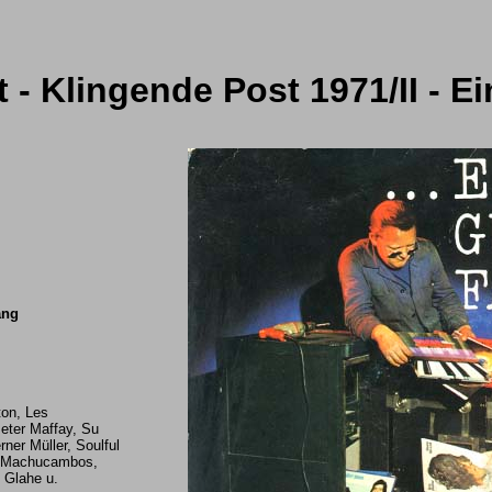
 - Klingende Post 1971/II - E
ang
ton, Les
eter Maffay, Su
er Müller, Soulful
s Machucambos,
l Glahe u.