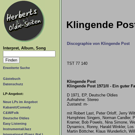
Klingende Post
Discographie von Klingende Post
Interpret, Album, Song
TST 77 140
Erweiterte Suche
Gästebuch
Klingende Post
Datenschutz
Klingende Post 1971/II - Ein guter F
LP-Angebot:
D 1971, EP, Deutsche Oldies
Aufnahme: Stereo
Neue LPs im Angebot
Zustand: m-
Kabarett/Comedy
mit Robert Last, Peter Orloff, Jerry Wil
C&W/Folk
Humphries Singers, Norman Candler, P
Deutsche Oldies
Kramer, Bob Powels, Nina Simone, Wern
Easy Listening
Dynamics, Ronny, Harald Winkler, Lo
Instrumental/Jazz
Martin Böttcher, Klaus Wunderlich, Wil
International (Franz./Ital.)