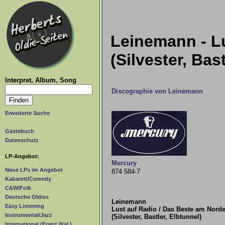
Leinemann - L
(Silvester, Bas
Interpret, Album, Song
Discographie von Leinemann
Erweiterte Suche
Gästebuch
Datenschutz
LP-Angebot:
Mercury
Neue LPs im Angebot
874 584-7
Kabarett/Comedy
C&W/Folk
Deutsche Oldies
Leinemann
Easy Listening
Lust auf Radio / Das Beste am Nord
Instrumental/Jazz
(Silvester, Bastler, Elbtunnel)
International (Franz./Ital.)