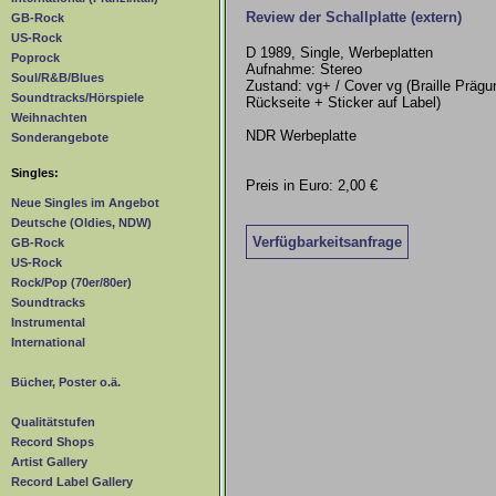
Review der Schallplatte (extern)
GB-Rock
US-Rock
D 1989, Single, Werbeplatten
Poprock
Aufnahme: Stereo
Soul/R&B/Blues
Zustand: vg+ / Cover vg (Braille Prägu
Soundtracks/Hörspiele
Rückseite + Sticker auf Label)
Weihnachten
NDR Werbeplatte
Sonderangebote
Singles:
Preis in Euro: 2,00 €
Neue Singles im Angebot
Deutsche (Oldies, NDW)
Verfügbarkeitsanfrage
GB-Rock
US-Rock
Rock/Pop (70er/80er)
Soundtracks
Instrumental
International
Bücher, Poster o.ä.
Qualitätstufen
Record Shops
Artist Gallery
Record Label Gallery