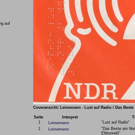
ng auf
Coveransicht: Leinemann - Lust auf Radio / Das Beste a
Seite
Interpret
T
1
"Lust auf Radio"
Leinemann
1
"Das Beste am Nord
Leinemann
Elbtunnel)"