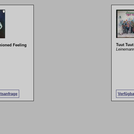
Tuut Tuut
hioned Feeling
Leineman
itsanfrage
Verfügba