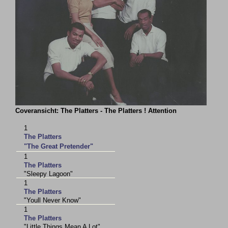
Coveransicht: The Platters - The Platters ! Attention
1
The Platters
"The Great Pretender"
1
The Platters
"Sleepy Lagoon"
1
The Platters
"Youll Never Know"
1
The Platters
"Little Things Mean A Lot"