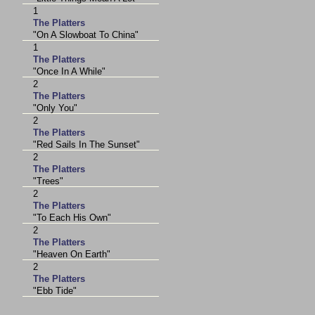
1
The Platters
"On A Slowboat To China"
1
The Platters
"Once In A While"
2
The Platters
"Only You"
2
The Platters
"Red Sails In The Sunset"
2
The Platters
"Trees"
2
The Platters
"To Each His Own"
2
The Platters
"Heaven On Earth"
2
The Platters
"Ebb Tide"