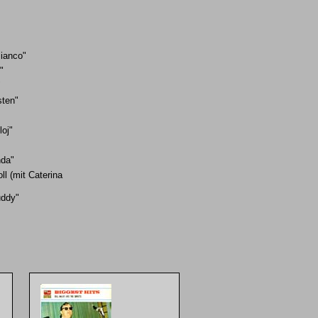
ianco"
"
"
sten"
oj"
nda"
l (mit Caterina
uddy"