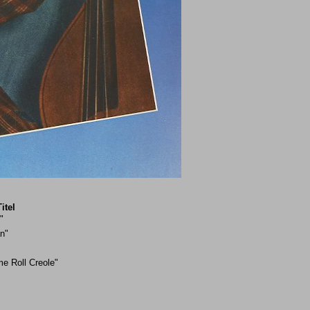
itel
"
n"
e Roll Creole"