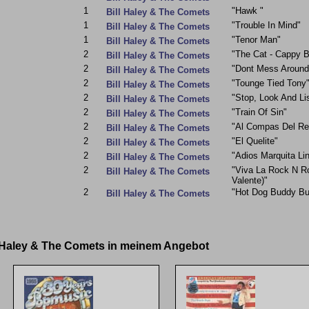
1
"Hawk "
Bill Haley & The Comets
1
"Trouble In Mind"
Bill Haley & The Comets
1
"Tenor Man"
Bill Haley & The Comets
2
"The Cat - Cappy B
Bill Haley & The Comets
2
"Dont Mess Around
Bill Haley & The Comets
2
"Tounge Tied Tony
Bill Haley & The Comets
2
"Stop, Look And Li
Bill Haley & The Comets
2
"Train Of Sin"
Bill Haley & The Comets
2
"Al Compas Del Rel
Bill Haley & The Comets
2
"El Quelite"
Bill Haley & The Comets
2
"Adios Marquita Li
Bill Haley & The Comets
2
"Viva La Rock N Rol
Bill Haley & The Comets
Valente)"
2
"Hot Dog Buddy B
Bill Haley & The Comets
ll Haley & The Comets in meinem Angebot