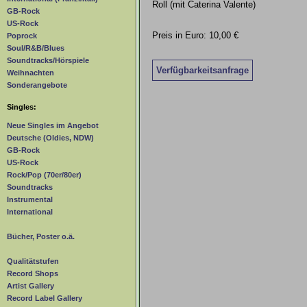
Roll (mit Caterina Valente)
GB-Rock
US-Rock
Preis in Euro: 10,00 €
Poprock
Soul/R&B/Blues
Soundtracks/Hörspiele
Verfügbarkeitsanfrage
Weihnachten
Sonderangebote
Singles:
Neue Singles im Angebot
Deutsche (Oldies, NDW)
GB-Rock
US-Rock
Rock/Pop (70er/80er)
Soundtracks
Instrumental
International
Bücher, Poster o.ä.
Qualitätstufen
Record Shops
Artist Gallery
Record Label Gallery