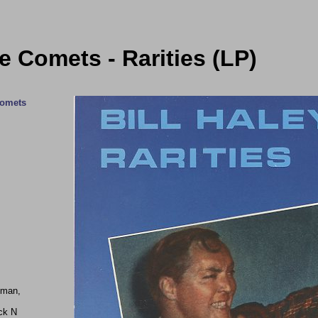
e Comets - Rarities (LP)
Comets
oman,
ck N