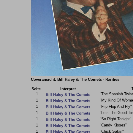
Coveransicht: Bill Haley & The Comets - Rarities
Seite
Interpret
T
1
"The Spanish Twist
Bill Haley & The Comets
1
"My Kind Of Woma
Bill Haley & The Comets
1
"Flip Flop And Fly"
Bill Haley & The Comets
1
"Lets The Good Tim
Bill Haley & The Comets
1
"So Right Tonight"
Bill Haley & The Comets
1
"Candy Kisses"
Bill Haley & The Comets
1
"Chick Safari"
Bill Haley & The Comets