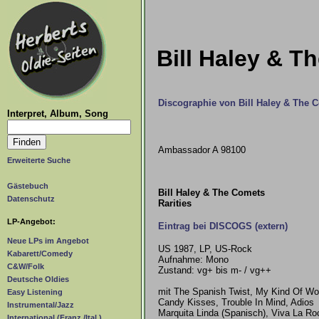
Bill Haley & Th
Discographie von Bill Haley & The 
Interpret, Album, Song
Ambassador A 98100
Erweiterte Suche
Gästebuch
Bill Haley & The Comets
Datenschutz
Rarities
LP-Angebot:
Eintrag bei DISCOGS (extern)
Neue LPs im Angebot
US 1987, LP, US-Rock
Kabarett/Comedy
Aufnahme: Mono
C&W/Folk
Zustand: vg+ bis m- / vg++
Deutsche Oldies
mit The Spanish Twist, My Kind Of W
Easy Listening
Candy Kisses, Trouble In Mind, Adios
Instrumental/Jazz
Marquita Linda (Spanisch), Viva La Ro
International (Franz./Ital.)