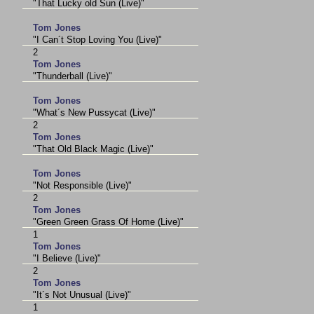
"That Lucky old Sun (Live)"
Tom Jones
"I Can´t Stop Loving You (Live)"
2
Tom Jones
"Thunderball (Live)"
Tom Jones
"What´s New Pussycat (Live)"
2
Tom Jones
"That Old Black Magic (Live)"
Tom Jones
"Not Responsible (Live)"
2
Tom Jones
"Green Green Grass Of Home (Live)"
1
Tom Jones
"I Believe (Live)"
2
Tom Jones
"It´s Not Unusual (Live)"
1