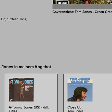
Coveransicht: Tom Jones - Green Gre
o Go, Sixteen Tons,
om Jones in meinem Angebot
A-Tom-ic Jones (US) - diff.
Close Up
Titles
Tom Jones