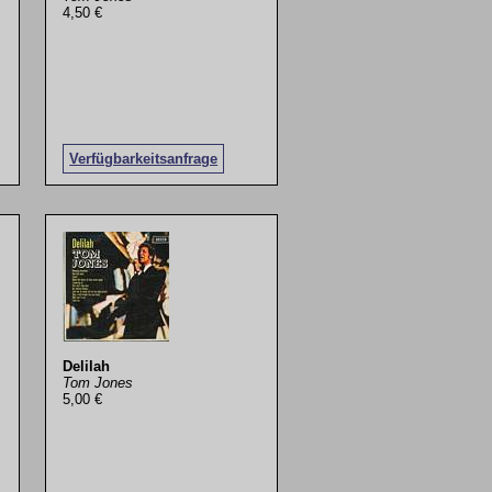
4,50 €
Verfügbarkeitsanfrage
Delilah
Tom Jones
5,00 €