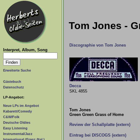
Tom Jones - G
Discographie von Tom Jones
Interpret, Album, Song
Erweiterte Suche
Gästebuch
Decca
Datenschutz
SKL 4855
LP-Angebot:
Neue LPs im Angebot
Tom Jones
Kabarett/Comedy
Green Green Grass of Home
C&W/Folk
Deutsche Oldies
Review der Schallplatte (extern)
Easy Listening
Instrumental/Jazz
Eintrag bei DISCOGS (extern)
International (Franz./Ital.)