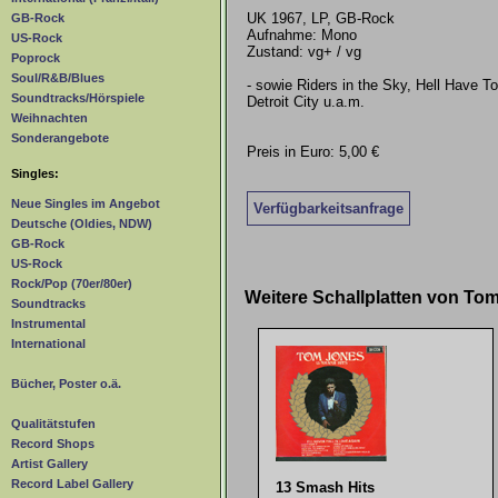
UK 1967, LP, GB-Rock
GB-Rock
Aufnahme: Mono
US-Rock
Zustand: vg+ / vg
Poprock
Soul/R&B/Blues
- sowie Riders in the Sky, Hell Have T
Soundtracks/Hörspiele
Detroit City u.a.m.
Weihnachten
Sonderangebote
Preis in Euro: 5,00 €
Singles:
Neue Singles im Angebot
Verfügbarkeitsanfrage
Deutsche (Oldies, NDW)
GB-Rock
US-Rock
Rock/Pop (70er/80er)
Weitere Schallplatten von T
Soundtracks
Instrumental
International
Bücher, Poster o.ä.
Qualitätstufen
Record Shops
Artist Gallery
Record Label Gallery
13 Smash Hits