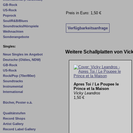
GB-Rock
US-Rock
Preis in Euro: 1,50 €
Poprock
Soul/R&B/Blues
Soundtracks/Hörspiele
Verfügbarkeitsanfrage
Weihnachten
Sonderangebote
Singles:
Weitere Schallplatten von Vi
Neue Singles im Angebot
Deutsche (Oldies, NDW)
GB-Rock
US-Rock
Rock/Pop (70er/80er)
Soundtracks
Apres Toi / Le Poupee le
Instrumental
Prince et la Maison
International
Vicky Leandros
1,50 €
Bücher, Poster o.ä.
Qualitätstufen
Record Shops
Artist Gallery
Record Label Gallery