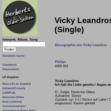
Vicky Leandros
(Single)
Interpret, Album, Song
Discographie von Vicky Leandros
Erweiterte Suche
Philips
Gästebuch
6000 064
Datenschutz
LP-Angebot:
Vicky Leandros
Neue LPs im Angebot
Ich hab die Liebe gesehn / Augen w
Kabarett/Comedy
D , Single, Deutsche Oldies
C&W/Folk
Aufnahme: Stereo
Deutsche Oldies
Zustand: vg+ (+) / Sticker auf Label / C
Easy Listening
eingestanzt, Kanten geklebt
Instrumental/Jazz
International (Franz./Ital.)