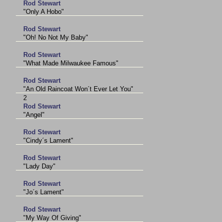
Rod Stewart
"Only A Hobo"
Rod Stewart
"Oh! No Not My Baby"
Rod Stewart
"What Made Milwaukee Famous"
Rod Stewart
"An Old Raincoat Won´t Ever Let You"
2
Rod Stewart
"Angel"
Rod Stewart
"Cindy´s Lament"
Rod Stewart
"Lady Day"
Rod Stewart
"Jo´s Lament"
Rod Stewart
"My Way Of Giving"