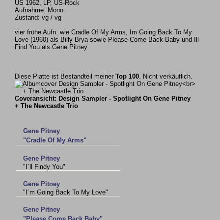
US 1962, LP, US-Rock
Aufnahme: Mono
Zustand: vg / vg
vier frühe Aufn. wie Cradle Of My Arms, Im Going Back To My
Love (1960) als Billy Brya sowie Please Come Back Baby und Ill
Find You als Gene Pitney
Diese Platte ist Bestandteil meiner
Top 100
. Nicht verkäuflich.
Coveransicht: Design Sampler - Spotlight On Gene Pitney
+ The Newcastle Trio
Gene Pitney
"Cradle Of My Arms"
Gene Pitney
"I´ll Findy You"
Gene Pitney
"I´m Going Back To My Love"
Gene Pitney
"Please Come Back Baby"