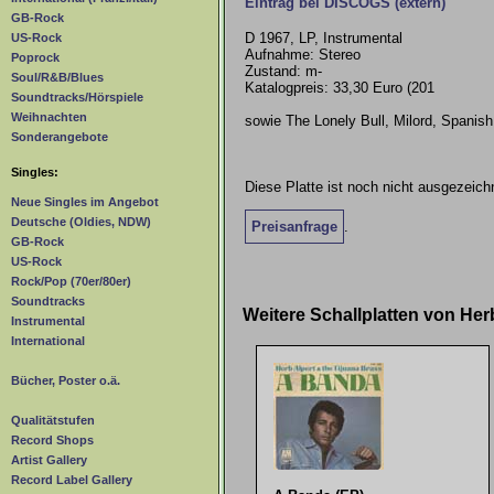
Eintrag bei DISCOGS (extern)
GB-Rock
D 1967, LP, Instrumental
US-Rock
Aufnahme: Stereo
Poprock
Zustand: m-
Soul/R&B/Blues
Katalogpreis: 33,30 Euro (201
Soundtracks/Hörspiele
Weihnachten
sowie The Lonely Bull, Milord, Spanish
Sonderangebote
Singles:
Diese Platte ist noch nicht ausgezeichn
Neue Singles im Angebot
Deutsche (Oldies, NDW)
Preisanfrage
.
GB-Rock
US-Rock
Rock/Pop (70er/80er)
Soundtracks
Weitere Schallplatten von He
Instrumental
International
Bücher, Poster o.ä.
Qualitätstufen
Record Shops
Artist Gallery
Record Label Gallery