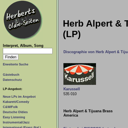
Herb Alpert & 
(LP)
Interpret, Album, Song
Discographie von Herb Alpert & Tij
Erweiterte Suche
Gästebuch
Datenschutz
Karussell
LP-Angebot:
535 010
Neue LPs im Angebot
Kabarett/Comedy
C&W/Folk
Herb Alpert & Tijuana Brass
Deutsche Oldies
America
Easy Listening
Instrumental/Jazz
International (Franz./Ital.)