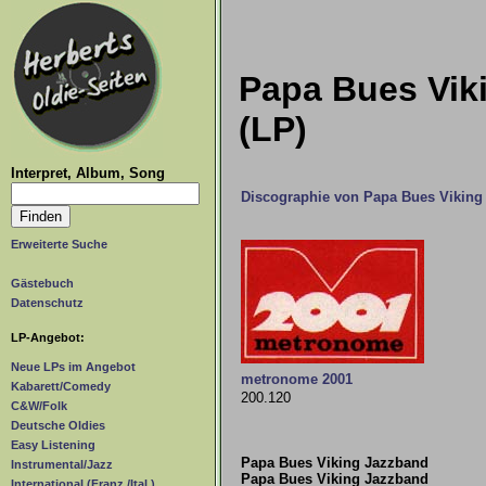
Papa Bues Vik
(LP)
Interpret, Album, Song
Discographie von Papa Bues Viking
Erweiterte Suche
Gästebuch
Datenschutz
LP-Angebot:
Neue LPs im Angebot
metronome 2001
Kabarett/Comedy
200.120
C&W/Folk
Deutsche Oldies
Easy Listening
Papa Bues Viking Jazzband
Instrumental/Jazz
Papa Bues Viking Jazzband
International (Franz./Ital.)