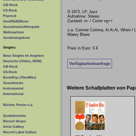
GB-Rock
US-Rock
D 1973, LP, Jazz
Aufnahme: Stereo
Poprock
Zustand: m- / Cover vg++
Soul/R&B/Blues
Soundtracks/Hörspiele
u.a. Corinne Corinna, Ai Ai Ai, When I
Weihnachten
Waery Blues
Sonderangebote
Singles:
Preis in Euro: 5 €
Neue Singles im Angebot
Deutsche (Oldies, NDW)
Verfügbarkeitsanfrage
GB-Rock
US-Rock
Rock/Pop (70er/80er)
Soundtracks
Weitere Schallplatten von Pa
Instrumental
International
Bücher, Poster o.ä.
Qualitätstufen
Record Shops
Artist Gallery
Record Label Gallery