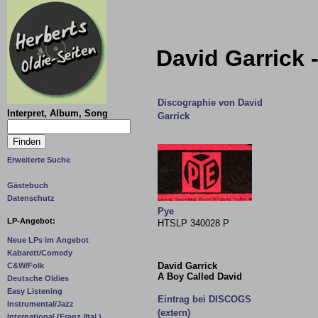
David Garrick 
Discographie von David
Interpret, Album, Song
Garrick
Erweiterte Suche
Gästebuch
Datenschutz
Pye
LP-Angebot:
HTSLP 340028 P
Neue LPs im Angebot
Kabarett/Comedy
David Garrick
C&W/Folk
A Boy Called David
Deutsche Oldies
Easy Listening
Eintrag bei DISCOGS
Instrumental/Jazz
(extern)
International (Franz./Ital.)