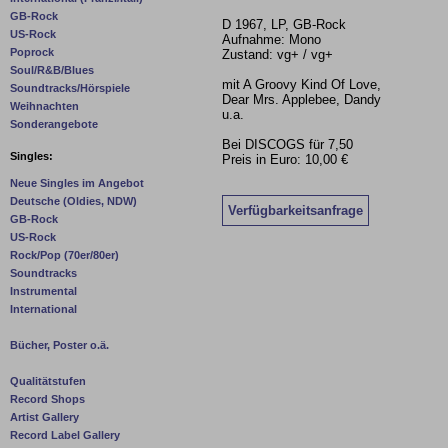
GB-Rock
D 1967, LP, GB-Rock
US-Rock
Aufnahme: Mono
Poprock
Zustand: vg+ / vg+
Soul/R&B/Blues
mit A Groovy Kind Of Love,
Soundtracks/Hörspiele
Dear Mrs. Applebee, Dandy
Weihnachten
u.a.
Sonderangebote
Bei DISCOGS für 7,50
Singles:
Preis in Euro: 10,00 €
Neue Singles im Angebot
Deutsche (Oldies, NDW)
Verfügbarkeitsanfrage
GB-Rock
US-Rock
Rock/Pop (70er/80er)
Soundtracks
Instrumental
International
Bücher, Poster o.ä.
Qualitätstufen
Record Shops
Artist Gallery
Record Label Gallery