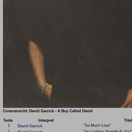
Coveransicht: David Garrick - A Boy Called David
Seite
Interpret
Titel
1
"So Much Love"
David Garrick
1
"Im Looking Straight At You"