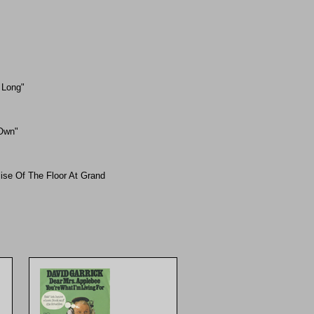
 Long"
Own"
se Of The Floor At Grand