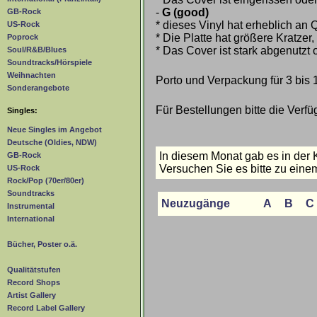
-
G (good)
GB-Rock
* dieses Vinyl hat erheblich an Q
US-Rock
* Die Platte hat größere Kratze
Poprock
* Das Cover ist stark abgenutzt 
Soul/R&B/Blues
Soundtracks/Hörspiele
Weihnachten
Porto und Verpackung für 3 bis 
Sonderangebote
Für Bestellungen bitte die Verfü
Singles:
Neue Singles im Angebot
Deutsche (Oldies, NDW)
In diesem Monat gab es in der
GB-Rock
Versuchen Sie es bitte zu einem
US-Rock
Rock/Pop (70er/80er)
Soundtracks
Neuzugänge
A
B
C
Instrumental
International
Bücher, Poster o.ä.
Qualitätstufen
Record Shops
Artist Gallery
Record Label Gallery