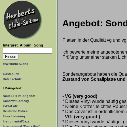
Angebot: Son
Platten in der Qualität vg und v
Interpret, Album, Song
Ich bewerte meine angebotenen
Prüfung unter einer starken Lic
Erweiterte Suche
Sonderangebote haben die Qualit
Gästebuch
Zustand von Schallplatte und 
Datenschutz
LP-Angebot:
-
VG (very good)
Neue LPs im Angebot
* Dieses Vinyl wurde häufig gesp
Kabarett/Comedy
* Kleine Kratzer, leichtes Raus
C&W/Folk
* Das Cover ist in ordentlichem
Deutsche Oldies
-
VG- (very good-)
Easy Listening
* Dieses Vinyl wurde häufiger ge
Instrumental/Jazz
* Das Cover ist eingerissen oder 
International (Franz./Ital.)