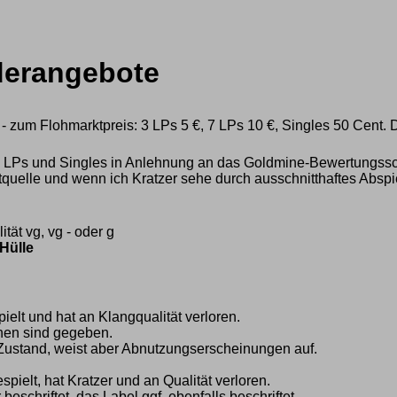
derangebote
g - zum Flohmarktpreis: 3 LPs 5 €, 7 LPs 10 €, Singles 50 Cent. D
 LPs und Singles in Anlehnung an das Goldmine-Bewertungssc
htquelle und wenn ich Kratzer sehe durch ausschnitthaftes Abspi
ät vg, vg - oder g
Hülle
ielt und hat an Klangqualität verloren.
chen sind gegeben.
 Zustand, weist aber Abnutzungserscheinungen auf.
spielt, hat Kratzer und an Qualität verloren.
beschriftet, das Label ggf. ebenfalls beschriftet.