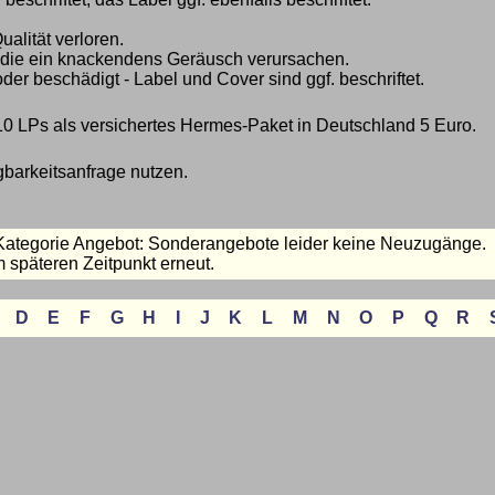
ualität verloren.
r, die ein knackendens Geräusch verursachen.
oder beschädigt - Label und Cover sind ggf. beschriftet.
10 LPs als versichertes Hermes-Paket in Deutschland 5 Euro.
gbarkeitsanfrage nutzen.
 Kategorie Angebot: Sonderangebote leider keine Neuzugänge.
 späteren Zeitpunkt erneut.
D
E
F
G
H
I
J
K
L
M
N
O
P
Q
R