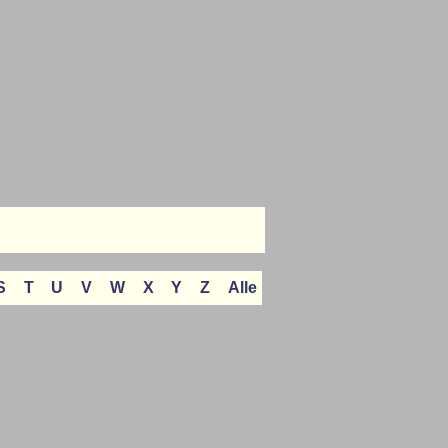
S
T
U
V
W
X
Y
Z
Alle